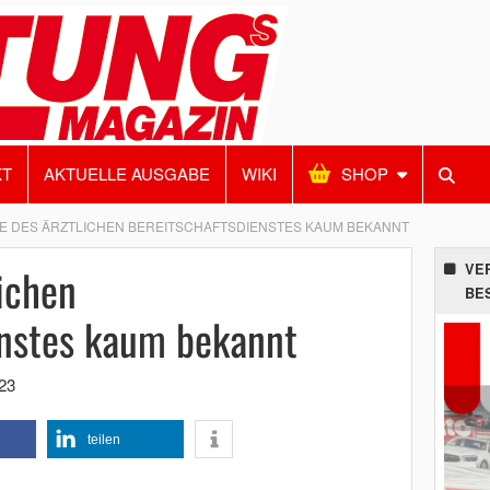
KT
AKTUELLE AUSGABE
WIKI
SHOP
E DES ÄRZTLICHEN BEREITSCHAFTSDIENSTES KAUM BEKANNT
lichen
VE
BE
enstes kaum bekannt
23
teilen