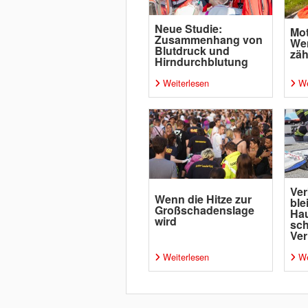
Neue Studie:
Mot
Zusammenhang von
Wen
Blutdruck und
zäh
Hirndurchblutung
Weiterlesen
We
Ver
Wenn die Hitze zur
ble
Großschadenslage
Ha
wird
sc
Ver
Weiterlesen
We