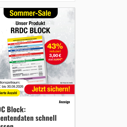
Anzeige
C Block:
ientendaten schnell
assen