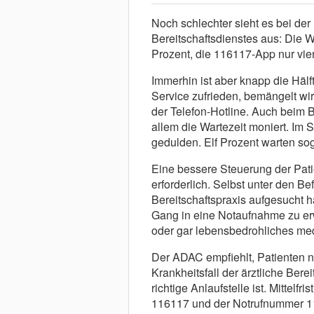
Noch schlechter sieht es bei der
Bereitschaftsdienstes aus: Die
Prozent, die 116117-App nur vier
Immerhin ist aber knapp die Hälf
Service zufrieden, bemängelt wird
der Telefon-Hotline. Auch beim B
allem die Wartezeit moniert. Im 
gedulden. Elf Prozent warten sog
Eine bessere Steuerung der Pati
erforderlich. Selbst unter den Be
Bereitschaftspraxis aufgesucht ha
Gang in eine Notaufnahme zu er
oder gar lebensbedrohliches med
Der ADAC empfiehlt, Patienten n
Krankheitsfall der ärztliche Ber
richtige Anlaufstelle ist. Mittelfr
116117 und der Notrufnummer 112 