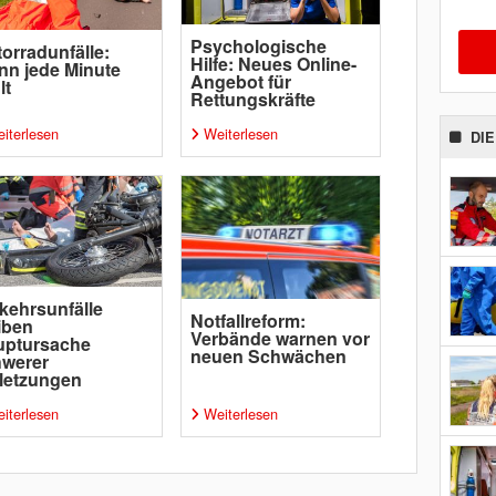
Psychologische
orradunfälle:
Hilfe: Neues Online-
n jede Minute
Angebot für
lt
Rettungskräfte
iterlesen
Weiterlesen
DI
kehrsunfälle
Notfallreform:
iben
Verbände warnen vor
uptursache
neuen Schwächen
hwerer
letzungen
iterlesen
Weiterlesen