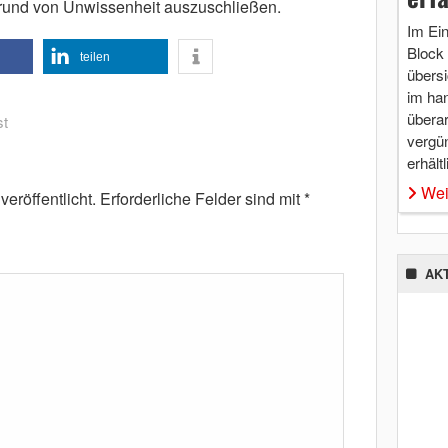
rund von Unwissenheit auszuschließen.
Im Ei
Block 
teilen
übersi
im ha
überar
st
vergü
erhältl
Wei
eröffentlicht.
Erforderliche Felder sind mit
*
AK