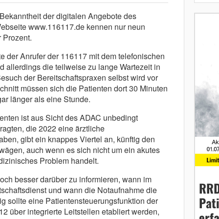
 Bekanntheit der digitalen Angebote des
 Webseite www.116117.de kennen nur neun
 Prozent.
te der Anrufer der 116117 mit dem telefonischen
 allerdings die teilweise zu lange Wartezeit in
esuch der Bereitschaftspraxen selbst wird vor
Schnitt müssen sich die Patienten dort 30 Minuten
ar länger als eine Stunde.
enten ist aus Sicht des ADAC unbedingt
fragten, die 2022 eine ärztliche
ben, gibt ein knappes Viertel an, künftig den
wägen, auch wenn es sich nicht um ein akutes
izinisches Problem handelt.
och besser darüber zu informieren, wann im
RRD
eitschaftsdienst und wann die Notaufnahme die
Pat
istig sollte eine Patientensteuerungsfunktion der
über integrierte Leitstellen etabliert werden,
erf