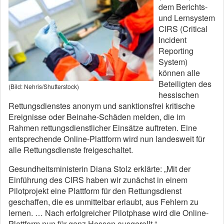
dem Berichts-
und Lernsystem
CIRS (Critical
Incident
Reporting
System)
können alle
Beteiligten des
(Bild: Nehris/Shutterstock)
hessischen
Rettungsdienstes anonym und sanktionsfrei kritische
Ereignisse oder Beinahe-Schäden melden, die im
Rahmen rettungsdienstlicher Einsätze auftreten. Eine
entsprechende Online-Plattform wird nun landesweit für
alle Rettungsdienste freigeschaltet.
Gesundheitsministerin Diana Stolz erklärte: „Mit der
Einführung des CIRS haben wir zunächst in einem
Pilotprojekt eine Plattform für den Rettungsdienst
geschaffen, die es unmittelbar erlaubt, aus Fehlern zu
lernen. … Nach erfolgreicher Pilotphase wird die Online-
Plattform nun für ganz Hessen ausgerollt.“