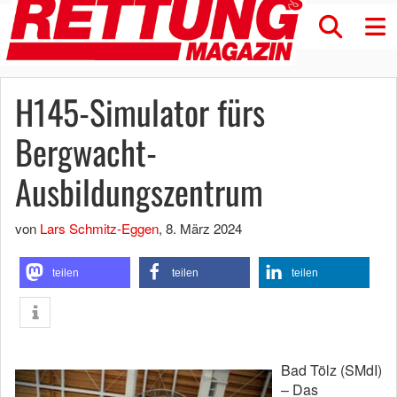
H145-Simulator fürs
Bergwacht-
Ausbildungszentrum
von
Lars Schmitz-Eggen
,
8. März 2024
teilen
teilen
teilen
Bad Tölz (SMdI)
– Das