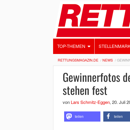
TOP-THEMEN
STELLENMAR
RETTUNGSMAGAZIN.DE
NEWS
GEWIN
Gewinnerfotos d
stehen fest
von
Lars Schmitz-Eggen
,
20. Juli 
teilen
teilen