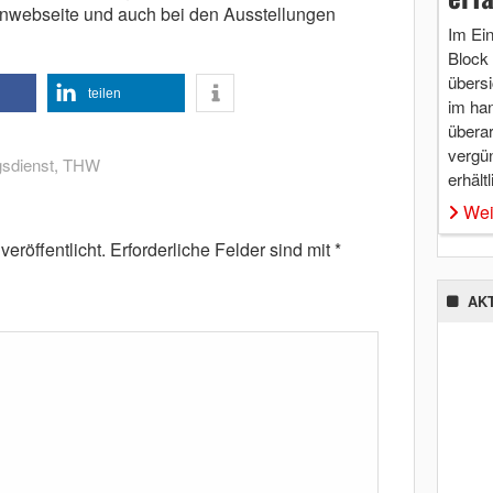
webseite und auch bei den Ausstellungen
Im Ei
Block 
übersi
teilen
im ha
überar
vergü
sdienst
,
THW
erhältl
Wei
eröffentlicht.
Erforderliche Felder sind mit
*
AK