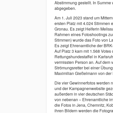
Abstimmung gestellt. In Summe 
abgegeben.
Am 1. Juli 2023 stand um Mitter
ersten Platz mit 4.024 Stimmen 
Gronau. Es zeigt Helferin Meliss
Rahmen eines Fotoshootings zum 
Stimmen) wurde das Foto von Lau
Es zeigt Ehrenamtliche der BRK
Auf Platz 3 kam mit 1.568 Votes 
Rettungshundestaffel in Karlsruhe
vermissten Person an. Auf dem vi
Strömungsretter bei einer Übung
Maximilian Gießelmann von der 
Die vier Gewinnerfotos werden 
und der Kampagnenwebsite gezei
außerdem in vier deutschen Städ
von nebenan – Ehrenamtliche im P
die Fotos in Jena, Chemnitz, Ko
ihren Bildern werden die Fotogr