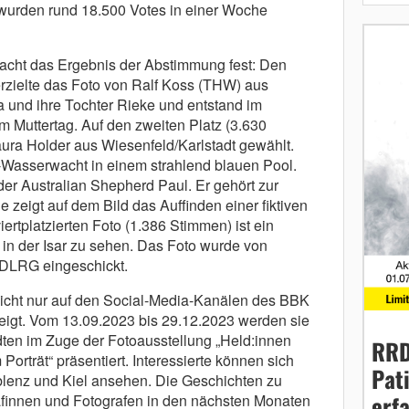
wurden rund 18.500 Votes in einer Woche
nacht das Ergebnis der Abstimmung fest: Den
erzielte das Foto von Ralf Koss (THW) aus
a und ihre Tochter Rieke und entstand im
Muttertag. Auf den zweiten Platz (3.630
ra Holder aus Wiesenfeld/Karlstadt gewählt.
-Wasserwacht in einem strahlend blauen Pool.
der Australian Shepherd Paul. Er gehört zur
 zeigt auf dem Bild das Auffinden einer fiktiven
ertplatzierten Foto (1.386 Stimmen) ist ein
 in der Isar zu sehen. Das Foto wurde von
DLRG eingeschickt.
nicht nur auf den Social-Media-Kanälen des BBK
gt. Vom 13.09.2023 bis 29.12.2023 werden sie
ten im Zuge der Fotoausstellung „Held:innen
RRD
orträt“ präsentiert. Interessierte können sich
Pat
blenz und Kiel ansehen. Die Geschichten zu
erf
afinnen und Fotografen in den nächsten Monaten