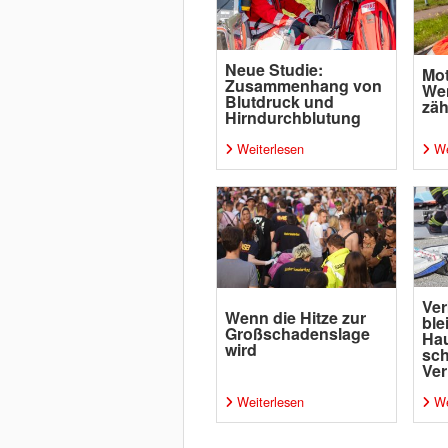
Neue Studie:
Mot
Zusammenhang von
Wen
Blutdruck und
zäh
Hirndurchblutung
Weiterlesen
We
Ver
Wenn die Hitze zur
ble
Großschadenslage
Ha
wird
sc
Ver
Weiterlesen
We