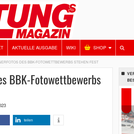
KT
AKTUELLE AUSGABE
WIKI
SHOP
NERFOTOS DES BBK-FOTOWETTBEWERBS STEHEN FEST
es BBK-Fotowettbewerbs
VE
BE
2023
teilen