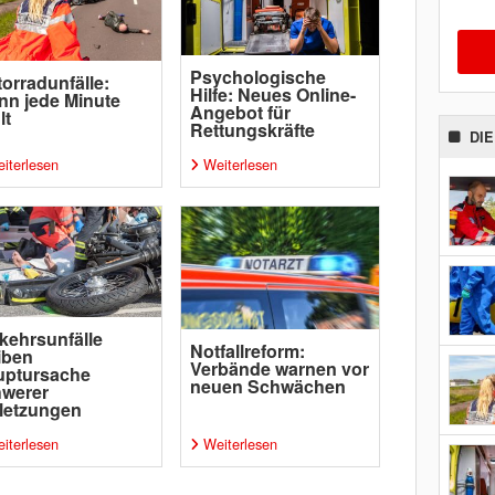
Psychologische
orradunfälle:
Hilfe: Neues Online-
n jede Minute
Angebot für
lt
Rettungskräfte
DI
iterlesen
Weiterlesen
kehrsunfälle
Notfallreform:
iben
Verbände warnen vor
uptursache
neuen Schwächen
hwerer
letzungen
iterlesen
Weiterlesen