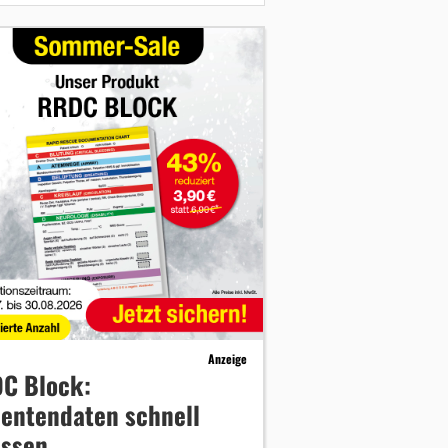
Anzeige
C Block:
ientendaten schnell
assen