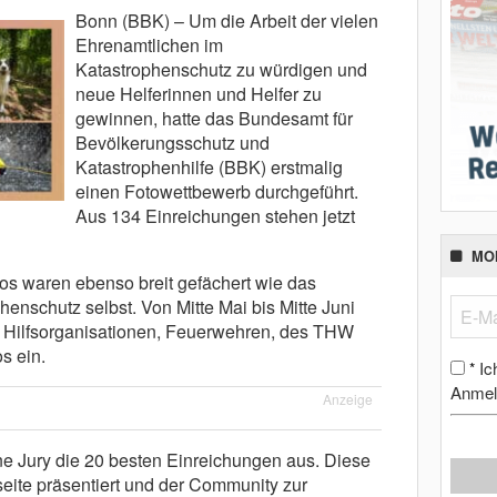
Bonn (BBK) – Um die Arbeit der vielen
Ehrenamtlichen im
Katastrophenschutz zu würdigen und
neue Helferinnen und Helfer zu
gewinnen, hatte das Bundesamt für
Bevölkerungsschutz und
Katastrophenhilfe (BBK) erstmalig
einen Fotowettbewerb durchgeführt.
Aus 134 Einreichungen stehen jetzt
MO
tos waren ebenso breit gefächert wie das
henschutz selbst. Von Mitte Mai bis Mitte Juni
r Hilfsorganisationen, Feuerwehren, des THW
s ein.
Ic
*
Anmel
Anzeige
ine Jury die 20 besten Einreichungen aus. Diese
te präsentiert und der Community zur