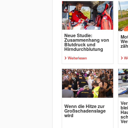
Neue Studie:
Mot
Zusammenhang von
Wen
Blutdruck und
zäh
Hirndurchblutung
Weiterlesen
We
Ver
Wenn die Hitze zur
ble
Großschadenslage
Ha
wird
sc
Ver