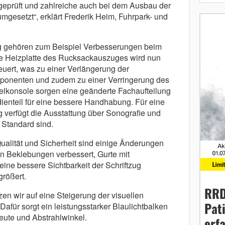
eprüft und zahlreiche auch bei dem Ausbau der
gesetzt“, erklärt Frederik Heim, Fuhrpark- und
 gehören zum Beispiel Verbesserungen beim
ie Heizplatte des Rucksackauszuges wird nun
uert, was zu einer Verlängerung der
ponenten und zudem zu einer Verringerung des
ttelkonsole sorgen eine geänderte Fachaufteilung
dienteil für eine bessere Handhabung. Für eine
 verfügt die Ausstattung über Sonografie und
 Standard sind.
ualität und Sicherheit sind einige Änderungen
n Beklebungen verbessert, Gurte mit
ine bessere Sichtbarkeit der Schriftzug
größert.
RRD
en wir auf eine Steigerung der visuellen
Pat
Dafür sorgt ein leistungsstarker Blaulichtbalken
eute und Abstrahlwinkel.
erf