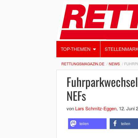
TOP-THEMEN
STELLENMAR
RETTUNGSMAGAZIN.DE
NEWS
FUHRPA
Fuhrparkwechsel 
NEFs
von
Lars Schmitz-Eggen
,
12. Juni 
teilen
teilen