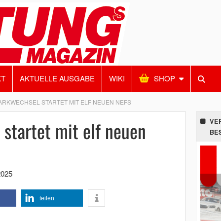
KT
AKTUELLE AUSGABE
WIKI
SHOP
RKWECHSEL STARTET MIT ELF NEUEN NEFS
startet mit elf neuen
VE
BE
2025
teilen