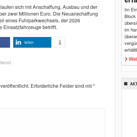
elaufen sich mit Anschaffung, Ausbau und der
Im Ei
ber zwei Millionen Euro. Die Neuanschaffung
Block 
il eines Fuhrparkwechsels, der 2026
übersi
e Einsatzfahrzeuge betrifft.
im ha
überar
vergü
teilen
erhältl
Wei
dienst
AK
eröffentlicht.
Erforderliche Felder sind mit
*