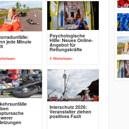
Psychologische
orradunfälle:
Hilfe: Neues Online-
n jede Minute
Angebot für
lt
Rettungskräfte
iterlesen
Weiterlesen
kehrsunfälle
Interschutz 2026:
iben
Veranstalter ziehen
uptursache
positives Fazit
hwerer
letzungen