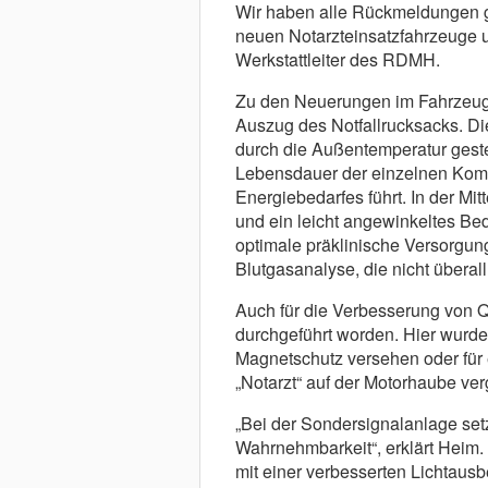
Wir haben alle Rückmeldungen g
neuen Notarzteinsatzfahrzeuge um
Werkstattleiter des RDMH.
Zu den Neuerungen im Fahrzeug
Auszug des Notfallrucksacks. D
durch die Außentemperatur geste
Lebensdauer der einzelnen Kom
Energiebedarfes führt. In der Mi
und ein leicht angewinkeltes Be
optimale präklinische Versorgung
Blutgasanalyse, die nicht überall
Auch für die Verbesserung von Q
durchgeführt worden. Hier wurde
Magnetschutz versehen oder für e
„Notarzt“ auf der Motorhaube ver
„Bei der Sondersignalanlage setz
Wahrnehmbarkeit“, erklärt Heim. 
mit einer verbesserten Lichtausb