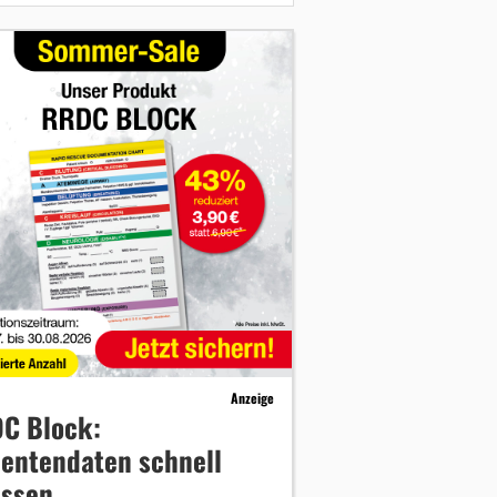
Anzeige
C Block:
ientendaten schnell
assen