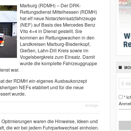
Marburg (RDMH) – Der DRK-
Rettungsdienst Mittelhessen (RDMH)
hat elf neue Notarzteinsatzfahrzeuge
(NEF) auf Basis des Mercedes Benz
Vito 4×4 in Dienst gestellt. Sie
kommen an Rettungswachen in den
Landkreisen Marburg-Biedenkopf,
Gießen, Lahn-Dill Kreis sowie im
Vogelsbergkreis zum Einsatz. Damit
wurde die komplette Fahrzeuggruppe
MO
ienst war.
hat der RDMH ein eigenes Ausbaukonzept
isherigen NEFs etabliert und für die neue
ssert wurde.
Ic
*
Anmel
Anzeige
n Optimierungen waren die Hinweise, Ideen und
ft, die wir bei jedem Fuhrparkwechsel einholen.