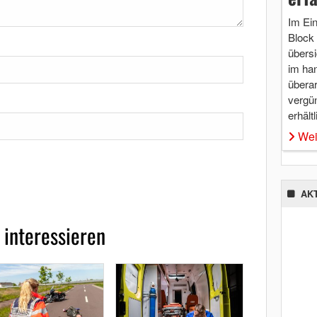
Im Ei
Block 
übersi
im ha
überar
vergü
erhältl
Wei
AK
 interessieren