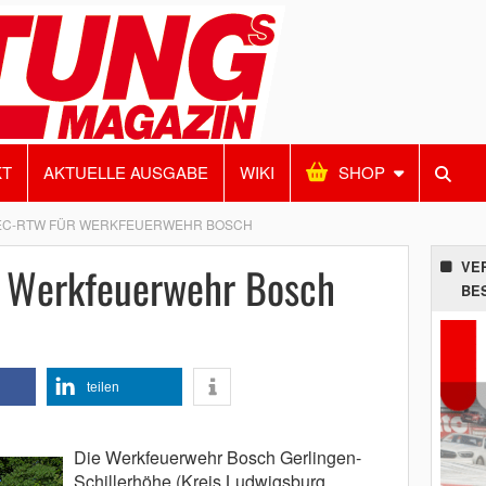
KT
AKTUELLE AUSGABE
WIKI
SHOP
EC-RTW FÜR WERKFEUERWEHR BOSCH
 Werkfeuerwehr Bosch
VE
BE
teilen
Die Werkfeuerwehr Bosch Gerlingen-
Schillerhöhe (Kreis Ludwigsburg,