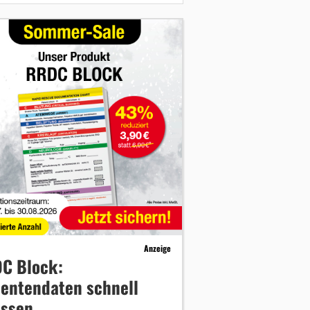
Anzeige
C Block:
ientendaten schnell
assen