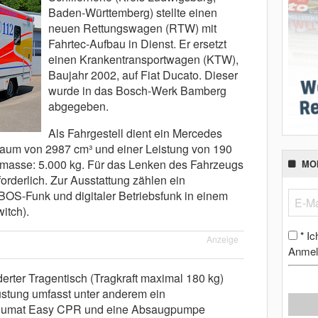
Baden-Württemberg) stellte einen
neuen Rettungswagen (RTW) mit
Fahrtec-Aufbau in Dienst. Er ersetzt
einen Krankentransportwagen (KTW),
Baujahr 2002, auf Fiat Ducato. Dieser
wurde in das Bosch-Werk Bamberg
abgegeben.
Als Fahrgestell dient ein Mercedes
raum von 2987 cm³ und einer Leistung von 190
masse: 5.000 kg. Für das Lenken des Fahrzeugs
MO
orderlich. Zur Ausstattung zählen ein
BOS-Funk und digitaler Betriebsfunk in einem
itch).
Ic
*
Anzeige
Anmel
derter Tragentisch (Tragkraft maximal 180 kg)
üstung umfasst unter anderem ein
umat Easy CPR und eine Absaugpumpe