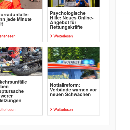
Psychologische
orradunfälle:
Hilfe: Neues Online-
n jede Minute
Angebot für
lt
Rettungskräfte
iterlesen
Weiterlesen
kehrsunfälle
Notfallreform:
iben
Verbände warnen vor
uptursache
neuen Schwächen
hwerer
letzungen
iterlesen
Weiterlesen