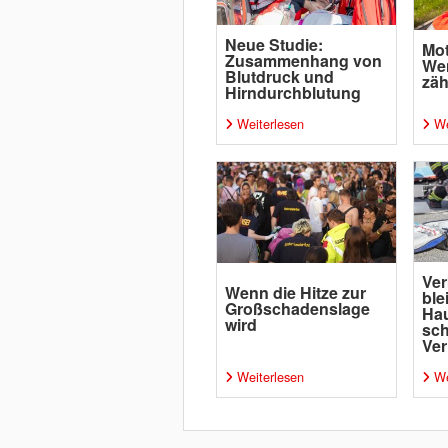
Neue Studie:
Mot
Zusammenhang von
Wen
Blutdruck und
zäh
Hirndurchblutung
Weiterlesen
We
Ver
Wenn die Hitze zur
ble
Großschadenslage
Ha
wird
sc
Ver
Weiterlesen
We