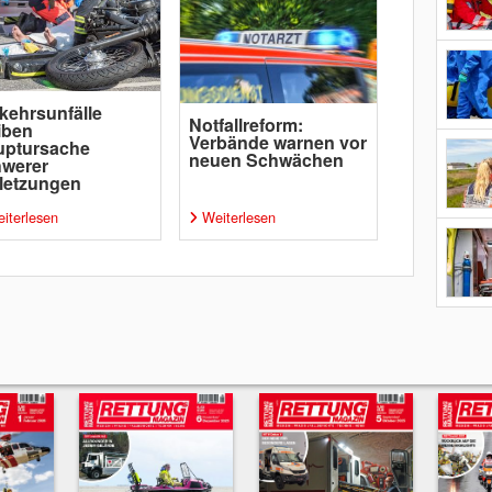
kehrsunfälle
Notfallreform:
iben
Verbände warnen vor
uptursache
neuen Schwächen
hwerer
letzungen
iterlesen
Weiterlesen