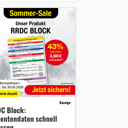
Anzeige
C Block:
ientendaten schnell
assen