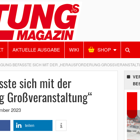
KT
AKTUELLE AUSGABE
WIKI
SHOP
GUNG BEFASSTE SICH MIT DER „HERAUSFORDERUNG GROSSVERANSTALT
ste sich mit der
VE
BE
g Großveranstaltung“
mber 2023
teilen