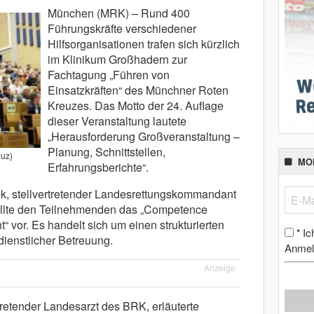
München (MRK) – Rund 400
Führungskräfte verschiedener
Hilfsorganisationen trafen sich kürzlich
im Klinikum Großhadern zur
Fachtagung „Führen von
Einsatzkräften“ des Münchner Roten
Kreuzes. Das Motto der 24. Auflage
dieser Veranstaltung lautete
„Herausforderung Großveranstaltung –
Planung, Schnittstellen,
euz)
MO
Erfahrungsberichte“.
k, stellvertretender Landesrettungskommandant
ellte den Teilnehmenden das „Competence
vor. Es handelt sich um einen strukturierten
Ic
*
dienstlicher Betreuung.
Anmel
Anzeige
rtretender Landesarzt des BRK, erläuterte