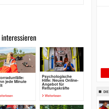
 interessieren
Psychologische
orradunfälle:
Hilfe: Neues Online-
n jede Minute
Angebot für
lt
Rettungskräfte
DI
iterlesen
Weiterlesen