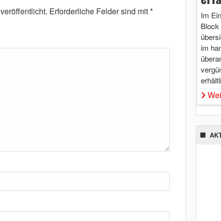
eröffentlicht.
Erforderliche Felder sind mit
*
Im Ei
Block 
übersi
im ha
überar
vergü
erhältl
Wei
AK