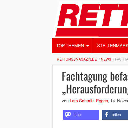
TOP-THEMEN
STELLENMAR
RETTUNGSMAGAZIN.DE
NEWS
FACHTA
Fachtagung befas
„Herausforderun
von
Lars Schmitz-Eggen
,
14. Nove
teilen
teilen