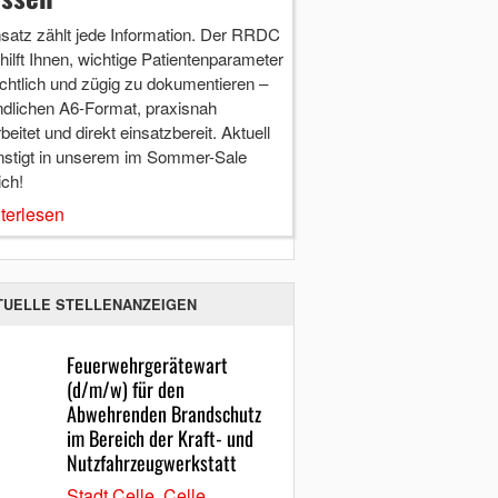
nsatz zählt jede Information. Der RRDC
hilft Ihnen, wichtige Patientenparameter
chtlich und zügig zu dokumentieren –
ndlichen A6-Format, praxisnah
beitet und direkt einsatzbereit. Aktuell
nstigt in unserem im Sommer-Sale
ich!
terlesen
TUELLE STELLENANZEIGEN
Feuerwehrgerätewart
(d/m/w) für den
Abwehrenden Brandschutz
im Bereich der Kraft- und
Nutzfahrzeugwerkstatt
Stadt Celle, Celle