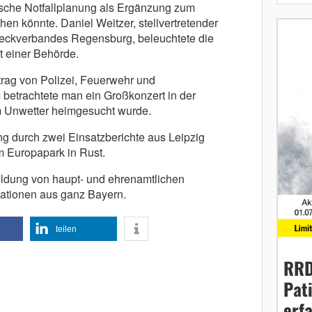
ische Notfallplanung als Ergänzung zum
en könnte. Daniel Weitzer, stellvertretender
eckverbandes Regensburg, beleuchtete die
t einer Behörde.
trag von Polizei, Feuerwehr und
betrachtete man ein Großkonzert in der
 Unwetter heimgesucht wurde.
g durch zwei Einsatzberichte aus Leipzig
m Europapark in Rust.
ildung von haupt- und ehrenamtlichen
sationen aus ganz Bayern.
teilen
RRD
Pat
erf