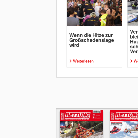
Ver
Wenn die Hitze zur
ble
Großschadenslage
Ha
wird
sc
Ver
Weiterlesen
We