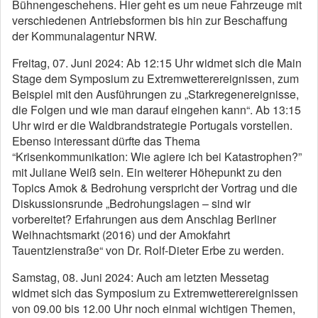
Bühnengeschehens. Hier geht es um neue Fahrzeuge mit
verschiedenen Antriebsformen bis hin zur Beschaffung
der Kommunalagentur NRW.
Freitag, 07. Juni 2024: Ab 12:15 Uhr widmet sich die Main
Stage dem Symposium zu Extremwetterereignissen, zum
Beispiel mit den Ausführungen zu „Starkregenereignisse,
die Folgen und wie man darauf eingehen kann“. Ab 13:15
Uhr wird er die Waldbrandstrategie Portugals vorstellen.
Ebenso interessant dürfte das Thema
“Krisenkommunikation: Wie agiere ich bei Katastrophen?”
mit Juliane Weiß sein. Ein weiterer Höhepunkt zu den
Topics Amok & Bedrohung verspricht der Vortrag und die
Diskussionsrunde „Bedrohungslagen – sind wir
vorbereitet? Erfahrungen aus dem Anschlag Berliner
Weihnachtsmarkt (2016) und der Amokfahrt
Tauentzienstraße“ von Dr. Rolf-Dieter Erbe zu werden.
Samstag, 08. Juni 2024: Auch am letzten Messetag
widmet sich das Symposium zu Extremwetterereignissen
von 09.00 bis 12.00 Uhr noch einmal wichtigen Themen,