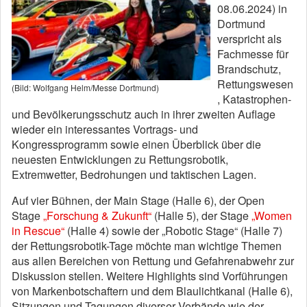
08.06.2024) in
Dortmund
verspricht als
Fachmesse für
Brandschutz,
Rettungswesen
(Bild: Wolfgang Helm/Messe Dortmund)
, Katastrophen-
und Bevölkerungsschutz auch in ihrer zweiten Auflage
wieder ein interessantes Vortrags- und
Kongressprogramm sowie einen Überblick über die
neuesten Entwicklungen zu Rettungsrobotik,
Extremwetter, Bedrohungen und taktischen Lagen.
Auf vier Bühnen, der Main Stage (Halle 6), der Open
Stage
„Forschung & Zukunft“
(Halle 5), der Stage
„Women
in Rescue“
(Halle 4) sowie der „Robotic Stage“ (Halle 7)
der Rettungsrobotik-Tage möchte man wichtige Themen
aus allen Bereichen von Rettung und Gefahrenabwehr zur
Diskussion stellen. Weitere Highlights sind Vorführungen
von Markenbotschaftern und dem Blaulichtkanal (Halle 6),
Sitzungen und Tagungen diverser Verbände wie der