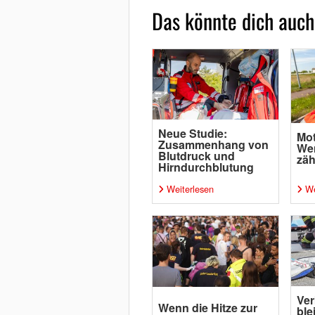
Das könnte dich auch
Neue Studie:
Mot
Zusammenhang von
Wen
Blutdruck und
zäh
Hirndurchblutung
Weiterlesen
We
Ver
Wenn die Hitze zur
ble