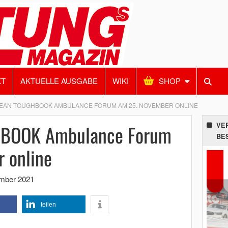
KT
AKTUELLE AUSGABE
WIKI
SHOP
EAN TOUGHBOOK AMBULANCE FORUM AM 25. NOVEMBER ONLINE
HBOOK Ambulance Forum
VE
BE
 online
mber 2021
teilen