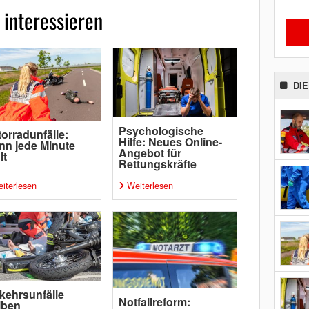
 interessieren
DI
Psychologische
orradunfälle:
Hilfe: Neues Online-
n jede Minute
Angebot für
lt
Rettungskräfte
iterlesen
Weiterlesen
kehrsunfälle
Notfallreform:
iben