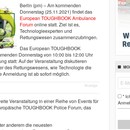
Berlin (pm) – Am kommenden
Donnerstag (25.11.2021) findet das
European TOUGHBOOK Ambulance
Forum
online statt. Ziel ist es,
Technologieexperten und
Rettungswesen zusammenzubringen.
Das European TOUGHBOOK
menden Donnerstag von 10:00 bis 12:00 Uhr
ng statt: Auf der Veranstaltung diskutieren
er des Rettungswesens, wie Technologie die
MO
ie Anmeldung ist ab sofort möglich.
Anzeige
Ic
*
ite Veranstaltung in einer Reihe von Events für
Anmel
as europäische TOUGHBOOK Police Forum, das
ter anderem die neuesten