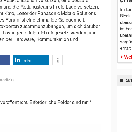
die Reaktionszeiten verkürzen, eine bessere
 und die Rettungsteams in die Lage versetzen,
Im Ei
hi Kato, Leiter der Panasonic Mobile Solutions
Block 
es Forum ist eine einmalige Gelegenheit,
übersi
texperten zusammenzubringen, um sich darüber
im ha
 Lösungen erfolgreich eingesetzt werden, und
überar
en bei Hardware, Kommunikation und
vergü
erhältl
Wei
teilen
medizin
AK
eröffentlicht.
Erforderliche Felder sind mit
*