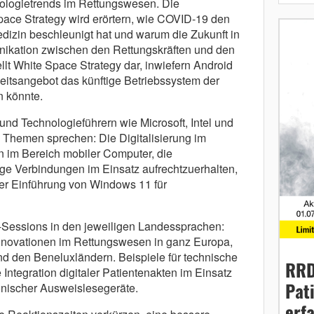
logietrends im Rettungswesen. Die
ce Strategy wird erörtern, wie COVID-19 den
dizin beschleunigt hat und warum die Zukunft in
unikation zwischen den Rettungskräften und den
lt White Space Strategy dar, inwiefern Android
eitsangebot das künftige Betriebssystem der
n könnte.
nd Technologieführern wie Microsoft, Intel und
 Themen sprechen: Die Digitalisierung im
 im Bereich mobiler Computer, die
ge Verbindungen im Einsatz aufrechtzuerhalten,
der Einführung von Windows 11 für
-Sessions in den jeweiligen Landessprachen:
nnovationen im Rettungswesen in ganz Europa,
und den Beneluxländern. Beispiele für technische
RRD
e Integration digitaler Patientenakten im Einsatz
Pat
ronischer Ausweislesegeräte.
erf