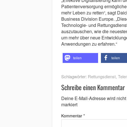
„Effektive Digitalisierung kann 
Patientenversorgung ermöglichen
mehr Leben zu retten“, sagt Daic
Business Division Europe. „Dies
Technologie- und Rettungsdiens
auszutauschen, wie die neuesten
um mehr über neue Entwicklung
Anwendungen zu erfahren.“
teilen
teilen
Schlagwörter:
Rettungsdienst
,
Tele
Schreibe einen Kommentar
Deine E-Mail-Adresse wird nicht v
markiert
Kommentar
*