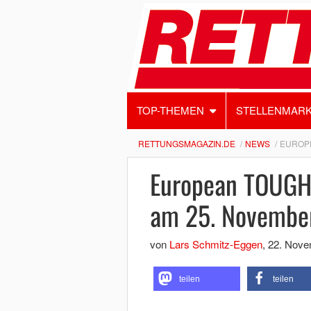
TOP-THEMEN
STELLENMAR
RETTUNGSMAGAZIN.DE
NEWS
EUROP
European TOUG
am 25. November
von
Lars Schmitz-Eggen
,
22. Nove
teilen
teilen