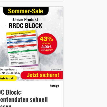
Anzeige
C Block:
ientendaten schnell
assen