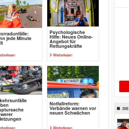
Psychologische
orradunfälle:
Hilfe: Neues Online-
n jede Minute
Angebot für
lt
Rettungskräfte
iterlesen
Weiterlesen
kehrsunfälle
Notfallreform:
iben
Verbände warnen vor
DI
uptursache
neuen Schwächen
hwerer
letzungen
iterlesen
Weiterlesen