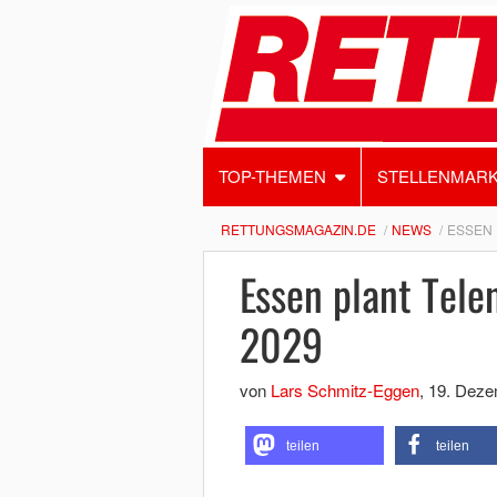
TOP-THEMEN
STELLENMAR
RETTUNGSMAGAZIN.DE
NEWS
ESSEN 
Essen plant Tele
2029
von
Lars Schmitz-Eggen
,
19. Deze
teilen
teilen