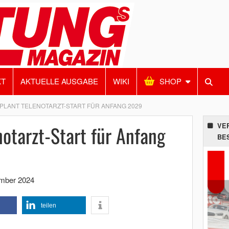
KT
AKTUELLE AUSGABE
WIKI
SHOP
PLANT TELENOTARZT-START FÜR ANFANG 2029
notarzt-Start für Anfang
VE
BE
mber 2024
teilen