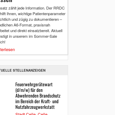
nsatz zählt jede Information. Der RRDC
hilft Ihnen, wichtige Patientenparameter
chtlich und zügig zu dokumentieren –
ndlichen A6-Format, praxisnah
beitet und direkt einsatzbereit. Aktuell
nstigt in unserem im Sommer-Sale
ich!
terlesen
TUELLE STELLENANZEIGEN
Feuerwehrgerätewart
(d/m/w) für den
Abwehrenden Brandschutz
im Bereich der Kraft- und
Nutzfahrzeugwerkstatt
Stadt Celle, Celle