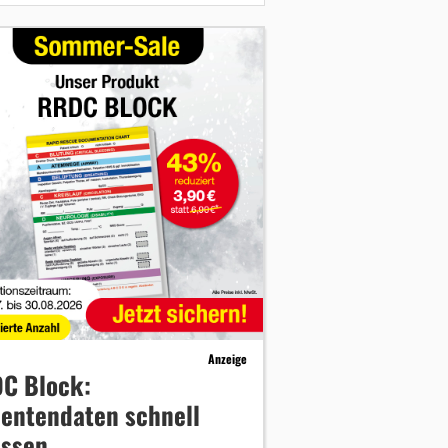
Anzeige
C Block:
ientendaten schnell
assen