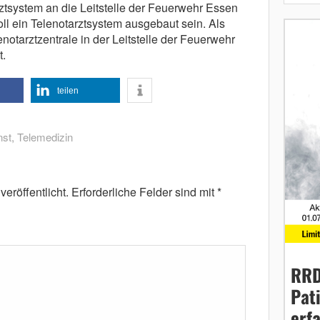
ztsystem an die Leitstelle der Feuerwehr Essen
l ein Telenotarztsystem ausgebaut sein. Als
otarztzentrale in der Leitstelle der Feuerwehr
t.
teilen
nst
,
Telemedizin
eröffentlicht.
Erforderliche Felder sind mit
*
RRD
Pat
erf