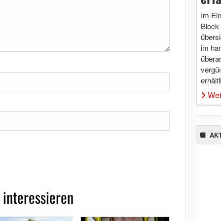
Im Ei
Block 
übersi
im ha
überar
vergü
erhältl
Wei
AK
 interessieren