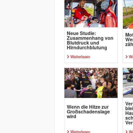
Neue Studie:
Mot
Zusammenhang von
Wen
Blutdruck und
zäh
Hirndurchblutung
Weiterlesen
We
Ver
Wenn die Hitze zur
ble
Großschadenslage
Ha
wird
sc
Ver
Weiterlesen
We