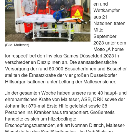
en und
Wettkämpfer
aus 21
Nationen traten
Mitte
September
2023 unter dem
(Bild: Malteser)
Motto „A home
for respect“ bei den Invictus Games Düsseldorf 2023 in
verschiedenen Disziplinen an. Die sanitätsdienstliche
Versorgung der rund 80.000 Besucherinnen und Besucher
stellten die Einsatzkräfte der vier großen Düsseldorfer
Hilfsorganisationen unter Leitung der Malteser sicher.
„In der gesamten Woche haben unsere rund 40 haupt- und
ehrenamtlichen Kräfte von Malteser, ASB, DRK sowie der
Johanniter 370-mal Erste Hilfe geleistet sowie 38
Personen ins Krankenhaus transportiert. Größenteils
handelte es sich um hitzebedingte
Erschöpfungszustände“, erklärt Norman Dittrich, Malteser-
Einsatzleiter des Sanitätsdienstes. „Im Verhältnis zu