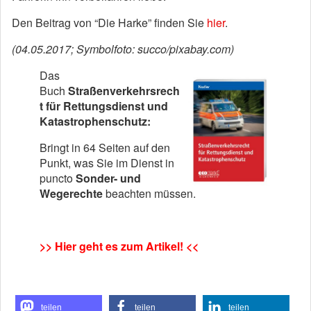
Den Beitrag von “Die Harke” finden Sie
hier
.
(04.05.2017; Symbolfoto: succo/pixabay.com)
Das
Buch
Straßenverkehrsrech
t für Rettungsdienst und
Katastrophenschutz:
Bringt in 64 Seiten auf den
Punkt, was Sie im Dienst in
puncto
Sonder- und
Wegerechte
beachten müssen.
>>
Hier geht es zum Artikel!
<<
teilen
teilen
teilen