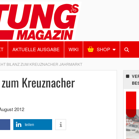
KT
AKTUELLE AUSGABE
WIKI
SHOP
EHT BILANZ ZUM KREUZNACHER JAHRMARKT
z zum Kreuznacher
VE
BE
August 2012
teilen