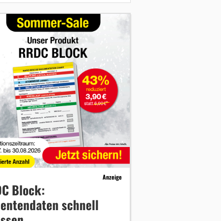
Anzeige
C Block:
ientendaten schnell
assen