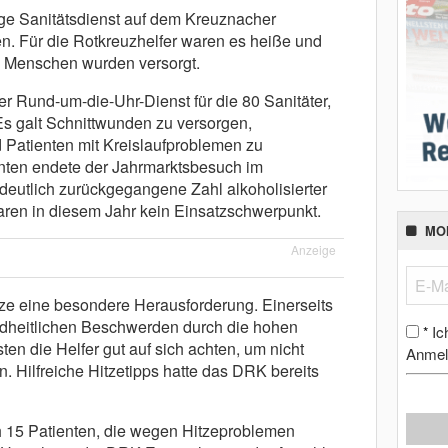
ge Sanitätsdienst auf dem Kreuznacher
. Für die Rotkreuzhelfer waren es heiße und
0 Menschen wurden versorgt.
 Rund-um-die-Uhr-Dienst für die 80 Sanitäter,
Es galt Schnittwunden zu versorgen,
 Patienten mit Kreislaufproblemen zu
ienten endete der Jahrmarktsbesuch im
deutlich zurückgegangene Zahl alkoholisierter
ren in diesem Jahr kein Einsatzschwerpunkt.
MO
Anzeige
tze eine besondere Herausforderung. Einerseits
ndheitlichen Beschwerden durch die hohen
Ic
*
en die Helfer gut auf sich achten, um nicht
Anmel
n. Hilfreiche Hitzetipps hatte das DRK bereits
h 15 Patienten, die wegen Hitzeproblemen