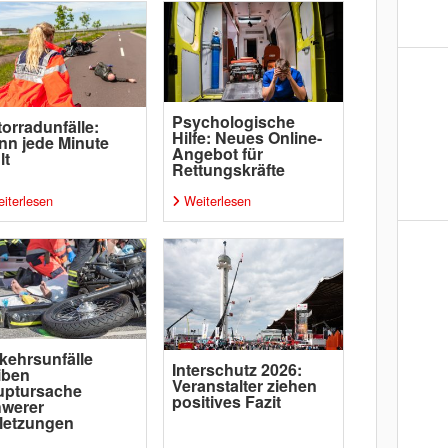
Psychologische
orradunfälle:
Hilfe: Neues Online-
n jede Minute
Angebot für
lt
Rettungskräfte
iterlesen
Weiterlesen
kehrsunfälle
Interschutz 2026:
iben
Veranstalter ziehen
uptursache
positives Fazit
hwerer
letzungen