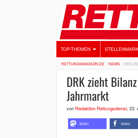
TOP-THEMEN
STELLENMAR
RETTUNGSMAGAZIN.DE
NEWS
DRK ZI
DRK zieht Bilan
Jahrmarkt
von
Redaktion Rettungsdienst
,
23. 
teilen
teilen