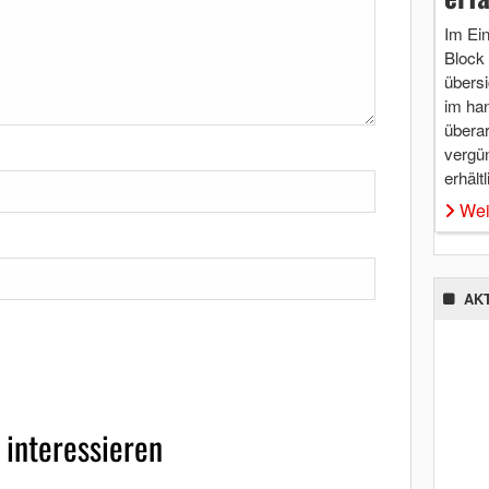
Im Ei
Block 
übersi
im ha
überar
vergü
erhältl
Wei
AK
 interessieren