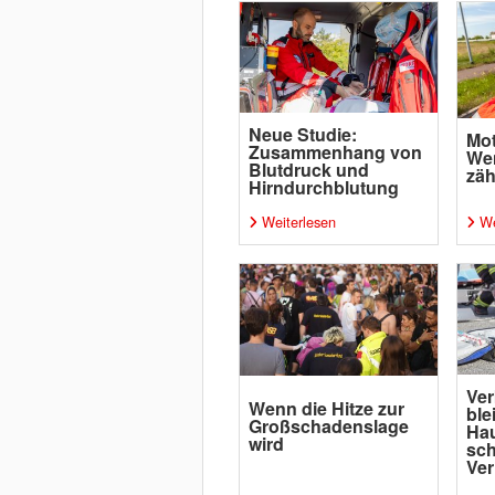
Neue Studie:
Mot
Zusammenhang von
Wen
Blutdruck und
zäh
Hirndurchblutung
Weiterlesen
We
Ver
Wenn die Hitze zur
ble
Großschadenslage
Ha
wird
sc
Ver