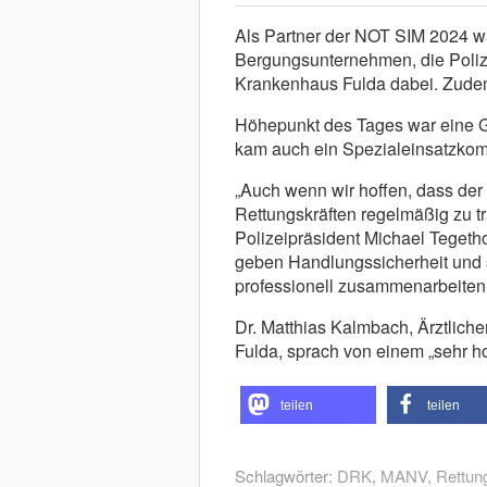
Als Partner der NOT SIM 2024 w
Bergungsunternehmen, die Poliz
Krankenhaus Fulda dabei. Zudem 
Höhepunkt des Tages war eine G
kam auch ein Spezialeinsatzkom
„Auch wenn wir hoffen, dass der Er
Rettungskräften regelmäßig zu tr
Polizeipräsident Michael Tegeth
geben Handlungssicherheit und s
professionell zusammenarbeiten.
Dr. Matthias Kalmbach, Ärztliche
Fulda, sprach von einem „sehr 
teilen
teilen
Schlagwörter:
DRK
,
MANV
,
Rettun