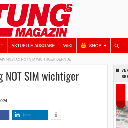
KT
AKTUELLE AUSGABE
WIKI
SHOP
AININGSTAG NOT SIM WICHTIGER DENN JE
g NOT SIM wichtiger
VE
BE
2024
teilen