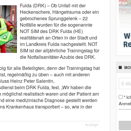
Fulda (DRK) – Ob Unfall mit der
Heckenschere, Hängetrauma oder ein
gebrochenes Sprunggelenk – 22
Notfälle wurden für die sogenannte
NOT SIM des DRK Fulda (HE)
realitätsnah an Orten in der Stadt und
im Landkreis Fulda nachgestellt. NOT
SIM ist der alljährliche Trainingstag für
die Notfallsanitäter-Azubis des DRK.
g für alle Beteiligten, denn der Trainingstag hat
MO
 ist, regelmäßig zu üben – auch mit anderen
hluss Heinz Peter Salentin,
dienst beim DRK Fulda, fest. „Wir haben die
 möglichst realistisch waren und der Patient am
Ic
*
 und eine medizinische Diagnose gestellt werden
Anmel
s Krankenhaus transportiert – so, wie in der
Anzeige