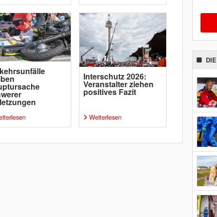
DI
kehrsunfälle
Interschutz 2026:
iben
Veranstalter ziehen
uptursache
positives Fazit
hwerer
letzungen
iterlesen
Weiterlesen