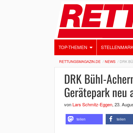
TOP-THEMEN
STELLENMAR
RETTUNGSMAGAZIN.DE
NEWS
DRK BÜ
DRK Bühl-Achern
Gerätepark neu 
von
Lars Schmitz-Eggen
,
23. Augu
teilen
teilen