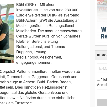
Bühl (DRK) – Mit einer
Investitionssumme von rund 280.000
Euro erweitert der DRK-Kreisverband
Bühl-Achern (BW) die Ausstattung an
Medizingeräten im Rettungsdienst
Mittelbaden. Die modular einsetzbaren
Geräte wurden kürzlich von Johannes
Kießner, Bereichsleitung
Rettungsdienst, und Thomas
Rupprich, Leitung
MO
Medizinproduktesicherheit,
entgegengenommen.
 Corpuls3-Patientenmonitoreinheiten werden ab
statt, Durmersheim, Gaggenau, Gernsbach und
Ic
*
zfahrzeuge in Achern, Bühl, Baden-Baden,
Anmel
et sein. Dies bringt den Rettungsdienst
rzeugen auf das gleiche Geräteniveau und
tätern sowie Notärzten durch eine einheitliche
stik am Einsatzort.