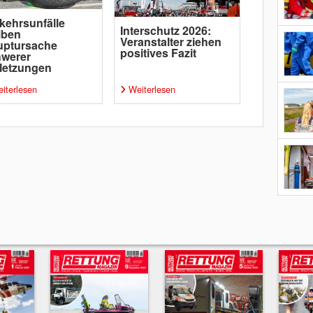
kehrsunfälle
Interschutz 2026:
iben
Veranstalter ziehen
uptursache
positives Fazit
hwerer
letzungen
iterlesen
Weiterlesen