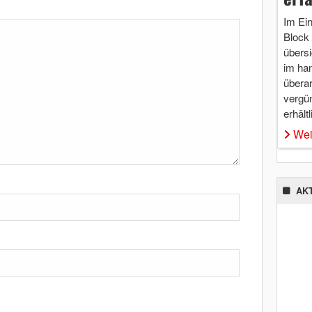
Im Ei
Block 
übersi
im ha
überar
vergü
erhältl
Wei
AK