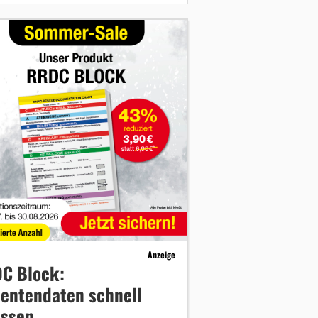
Anzeige
C Block:
ientendaten schnell
assen