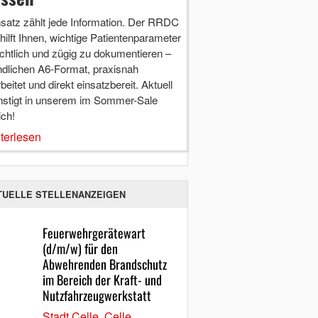
nsatz zählt jede Information. Der RRDC
hilft Ihnen, wichtige Patientenparameter
chtlich und zügig zu dokumentieren –
ndlichen A6-Format, praxisnah
beitet und direkt einsatzbereit. Aktuell
nstigt in unserem im Sommer-Sale
ich!
terlesen
TUELLE STELLENANZEIGEN
Feuerwehrgerätewart
(d/m/w) für den
Abwehrenden Brandschutz
im Bereich der Kraft- und
Nutzfahrzeugwerkstatt
Stadt Celle, Celle