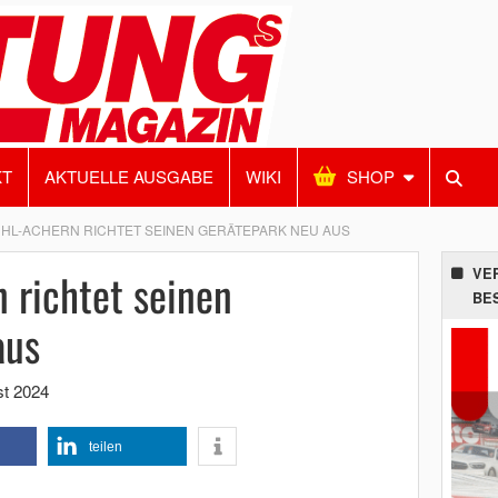
KT
AKTUELLE AUSGABE
WIKI
SHOP
HL-ACHERN RICHTET SEINEN GERÄTEPARK NEU AUS
 richtet seinen
VE
BE
aus
st 2024
teilen