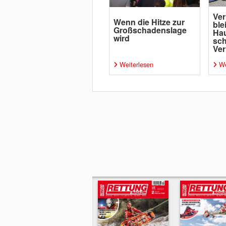
Ver
Wenn die Hitze zur
ble
Großschadenslage
Ha
wird
sc
Ver
Weiterlesen
We