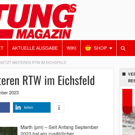
KT
AKTUELLE AUSGABE
WIKI
SHOP
SETZT WEITEREN RTW IM EICHSFELD
teren RTW im Eichsfeld
VE
BE
mber 2023
teilen
Marth (pm) – Seit Anfang September
2023 hat ein zusätzlicher