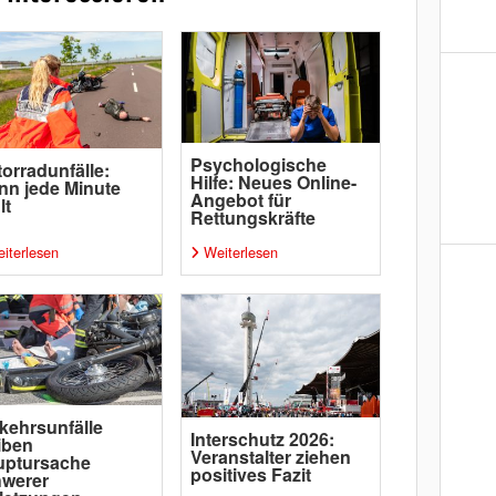
Psychologische
orradunfälle:
Hilfe: Neues Online-
n jede Minute
Angebot für
lt
Rettungskräfte
iterlesen
Weiterlesen
kehrsunfälle
Interschutz 2026:
iben
Veranstalter ziehen
uptursache
positives Fazit
hwerer