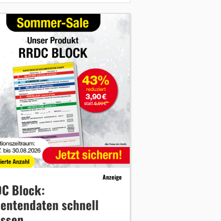
Anzeige
C Block:
ientendaten schnell
assen