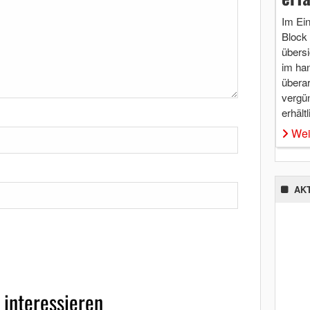
Im Ei
Block 
übersi
im ha
überar
vergü
erhältl
Wei
AK
 interessieren