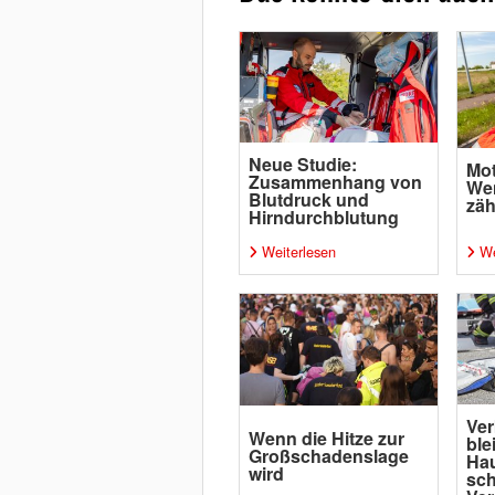
Neue Studie:
Mot
Zusammenhang von
Wen
Blutdruck und
zäh
Hirndurchblutung
Weiterlesen
We
Ver
Wenn die Hitze zur
ble
Großschadenslage
Ha
wird
sc