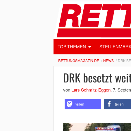
TOP-THEMEN
STELLENMAR
RETTUNGSMAGAZIN.DE
NEWS
DRK BE
DRK besetzt wei
von
Lars Schmitz-Eggen
,
7. Septe
teilen
teilen