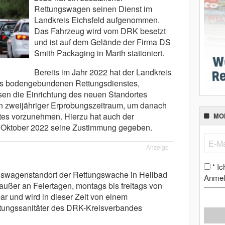
Rettungswagen seinen Dienst im
Landkreis Eichsfeld aufgenommen.
Das Fahrzeug wird vom DRK besetzt
und ist auf dem Gelände der Firma DS
Smith Packaging in Marth stationiert.
Bereits im Jahr 2022 hat der Landkreis
des bodengebundenen Rettungsdienstes,
n die Einrichtung des neuen Standortes
ein zweijähriger Erprobungszeitraum, um danach
es vorzunehmen. Hierzu hat auch der
MO
m Oktober 2022 seine Zustimmung gegeben.
Anzeige
Ic
*
ngswagenstandort der Rettungswache in Heilbad
Anmel
 außer an Feiertagen, montags bis freitags von
ar und wird in dieser Zeit von einem
ttungssanitäter des DRK-Kreisverbandes