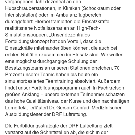
vergangenen Jahr dezentral an den
Hubschrauberstationen, in Kliniken (Schockraum oder
Intensivstation) oder im Ambulanzflugbereich
durchgeführt: Hierbei trainierten die Einsatzkräfte
realitätsnahe Notfallszenarien an High-Tech-
Simulationspuppen. „Unser dezentrales
Fortbildungskonzept hat den Vorteil, dass die
Einsatzkräfte miteinander üben können, die auch bei
echten Notfällen zusammen im Einsatz sind. Wir wollen
eine möglichst durchgängige Schulung der
Besatzungsteams an unseren Stationen erreichen. 70
Prozent unserer Teams haben bis heute ein
simulatorbasiertes Teamtraining absolviert. Außerdem
findet unser Fortbildungsprogramm auch in Fachkreisen
großen Anklang – unsere externen Teilnehmer schätzen
das hohe Qualitätsniveau der Kurse und den nachhaltigen
Lerneffekt,“ erläutert Dr. Gerson Conrad, Medizinischer
Ausbildungsleiter der DRF Luftrettung.
Die Fortbildungsstrategie der DRF Luftrettung zielt
verstärkt auf die Schnittstellen ab, die sich in der