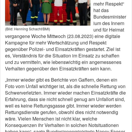
mehr Respekt“
hat das
Bundesminister
ium des Innern
und für Heimat
(Bild: Henning Schacht/BMI)
vergangene Woche Mittwoch (23.08.2023) eine digitale
Kampagne für mehr Wertschätzung und Respekt
gegenüber Polizei- und Einsatzkräften gestartet. Ziel ist
es, Verständnis für die Situation im Einsatz zu schaffen
und zu vermitteln, wie lebenswichtig ein angemessenes
Verhalten gegenüber den Einsatzkräften sein kann.
„Immer wieder gibt es Berichte von Gaffern, denen ein
Foto vom Unfall wichtiger ist, als die schnelle Rettung von
Schwerverletzten. Immer wieder machen Einsatzkräfte die
Erfahrung, dass sie nicht schnell genug am Unfallort sind,
weil es keine Rettungsgasse gibt. Immer wieder werden
Rettungsdienste gerufen, obwohl dies nicht notwendig
wäre. Vielen Menschen ist nicht klar, welche
Konsequenzen ihr Verhalten in solchen Notsituationen
haben kann“, sagte Bundesinnenministerin Nancy Faeser