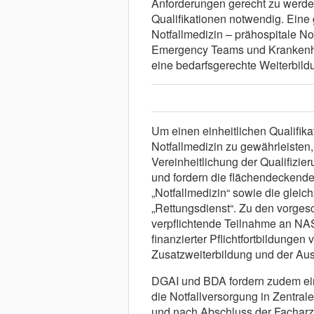
Anforderungen gerecht zu werde
Qualifikationen notwendig. Eine 
Notfallmedizin – prähospitale No
Emergency Teams und Krankenha
eine bedarfsgerechte Weiterbild
Um einen einheitlichen Qualifika
Notfallmedizin zu gewährleisten
Vereinheitlichung der Qualifizier
und fordern die flächendeckend
„Notfallmedizin“ sowie die glei
„Rettungsdienst“. Zu den vorg
verpflichtende Teilnahme an NA
finanzierter Pflichtfortbildunge
Zusatzweiterbildung und der Ausb
DGAI und BDA fordern zudem ein
die Notfallversorgung in Zentra
und nach Abschluss der Facharz