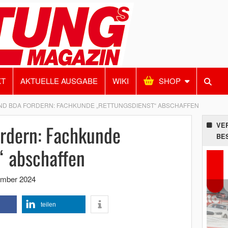
KT
AKTUELLE AUSGABE
WIKI
SHOP
ND BDA FORDERN: FACHKUNDE „RETTUNGSDIENST“ ABSCHAFFEN
rdern: Fachkunde
VE
BE
“ abschaffen
ember 2024
teilen