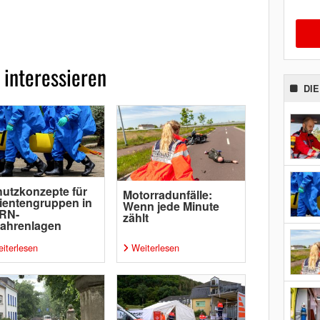
 interessieren
DI
utzkonzepte für
Motorradunfälle:
ientengruppen in
Wenn jede Minute
RN-
zählt
ahrenlagen
iterlesen
Weiterlesen