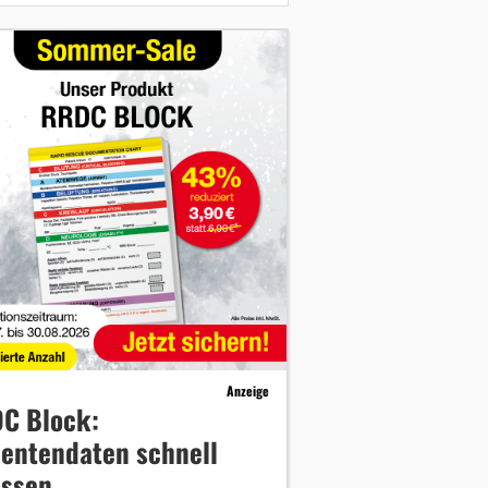
Anzeige
C Block:
ientendaten schnell
assen