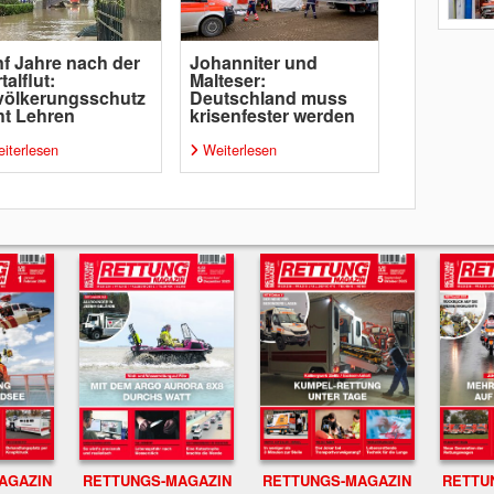
f Jahre nach der
Johanniter und
talflut:
Malteser:
völkerungsschutz
Deutschland muss
ht Lehren
krisenfester werden
iterlesen
Weiterlesen
RETTUNGS-MAGAZIN
RETTU
AGAZIN
RETTUNGS-MAGAZIN