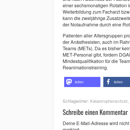
einer sechsmonatigen Rotation i
Weiterbildung zum Facharzt bzw.
kann die zweijährige Zusatzweite
der Notaufnahme durch eine Rota
Patienten aller Altersgruppen pro
der Anästhesisten, auch im Ra
Teams (METs). Da es bisher keine 
MET-Personal gibt, fordern DGAI
Mindestqualifikation für die Tea
Reanimationstraining.
teilen
teilen
Schlagwörter:
Katastrophenschutz
Schreibe einen Kommentar
Deine E-Mail-Adresse wird nicht v
markiert