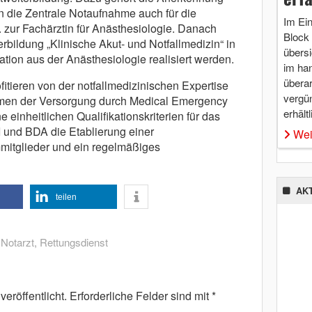
n die Zentrale Notaufnahme auch für die
Im Ei
 zur Fachärztin für Anästhesiologie. Danach
Block 
rbildung „Klinische Akut- und Notfallmedizin“ in
übersi
tion aus der Anästhesiologie realisiert werden.
im ha
überar
fitieren von der notfallmedizinischen Expertise
vergü
hmen der Versorgung durch Medical Emergency
erhältl
einheitlichen Qualifikationskriterien für das
 und BDA die Etablierung einer
Wei
mmitglieder und ein regelmäßiges
AK
teilen
,
Notarzt
,
Rettungsdienst
eröffentlicht.
Erforderliche Felder sind mit
*