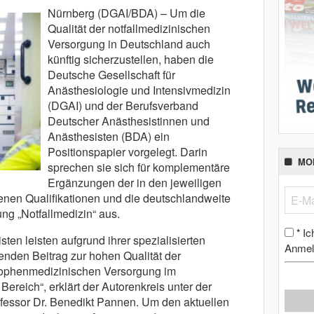
Nürnberg (DGAI/BDA) – Um die
Qualität der notfallmedizinischen
Versorgung in Deutschland auch
künftig sicherzustellen, haben die
Deutsche Gesellschaft für
Anästhesiologie und Intensivmedizin
(DGAI) und der Berufsverband
Deutscher Anästhesistinnen und
Anästhesisten (BDA) ein
Positionspapier vorgelegt. Darin
MO
sprechen sie sich für komplementäre
Ergänzungen der in den jeweiligen
nen Qualifikationen und die deutschlandweite
ng „Notfallmedizin“ aus.
Ic
*
ten leisten aufgrund ihrer spezialisierten
Anmel
nden Beitrag zur hohen Qualität der
trophenmedizinischen Versorgung im
Bereich“, erklärt der Autorenkreis unter der
fessor Dr. Benedikt Pannen. Um den aktuellen