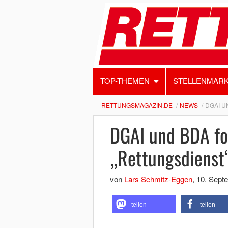
TOP-THEMEN
STELLENMAR
RETTUNGSMAGAZIN.DE
NEWS
DGAI U
DGAI und BDA fo
„Rettungsdienst
von
Lars Schmitz-Eggen
,
10. Sept
teilen
teilen