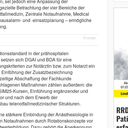
n, sei jedoch eine Anpassung der
gezielte Betrachtung der vier Bereiche der
tfallmedizin, Zentrale Notaufnahme, Medical
usalarm- und -einsatzplanung – ermögliche
ung.
Anzeige
tionsstandard in der prähospitalen
, setzen sich DGAI und BDA für eine
ungskriterien zur Notärztin bzw. zum Notarzt ein
e Einführung der Zusatzbezeichnung
chzeitige Abschaffung der Fachkunde
eschlagenen Maßnahmen zählen außerdem: die
SIM25-Kursen, Einführung ergänzender und
n vor und nach dem Erwerb der
au telenotfallmedizinischer Strukturen.
RRD
e stärkere Einbindung der Anästhesiologie in
Pat
len Notaufnahmen durch Rotationskonzepte vor
erf
tweiterbildung. Dazu gehört die Anerkennung