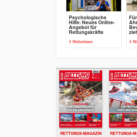
Psychologische
Fün
Hilfe: Neues Online-
Ahr
Angebot für
Be
Rettungskräfte
zie
Weiterlesen
We
RETTUNGS-MAGAZIN
RETTUNGS-M