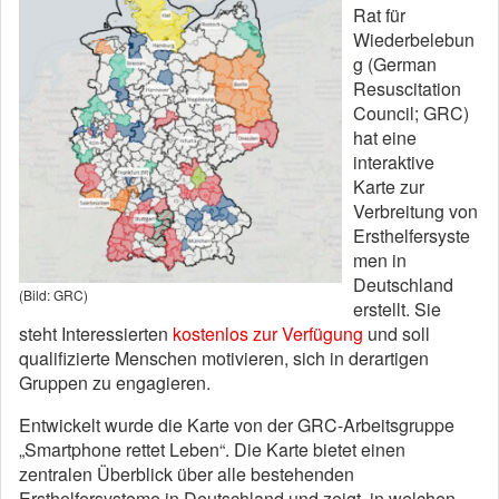
Rat für
Wiederbelebun
g (German
Resuscitation
Council; GRC)
hat eine
interaktive
Karte zur
Verbreitung von
Ersthelfersyste
men in
Deutschland
(Bild: GRC)
erstellt. Sie
steht Interessierten
kostenlos zur Verfügung
und soll
qualifizierte Menschen motivieren, sich in derartigen
Gruppen zu engagieren.
Entwickelt wurde die Karte von der GRC-Arbeitsgruppe
„Smartphone rettet Leben“. Die Karte bietet einen
zentralen Überblick über alle bestehenden
Ersthelfersysteme in Deutschland und zeigt, in welchen