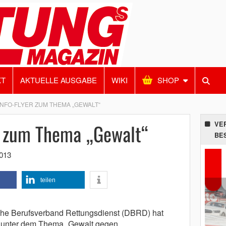
KT
AKTUELLE AUSGABE
WIKI
SHOP
INFO-FLYER ZUM THEMA „GEWALT“
r zum Thema „Gewalt“
VE
BE
2013
teilen
he Berufsverband Rettungsdienst (DBRD) hat
fte unter dem Thema „Gewalt gegen