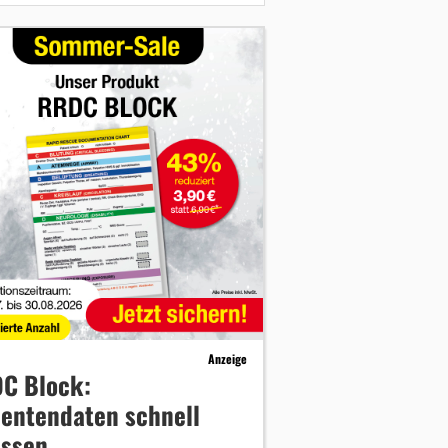
Anzeige
C Block:
ientendaten schnell
assen