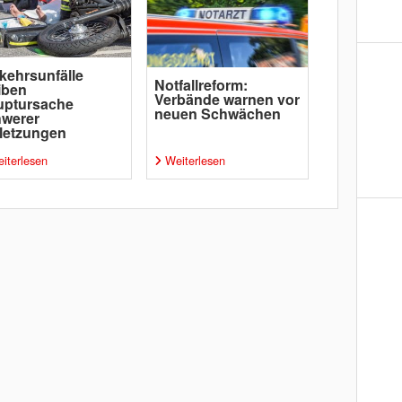
kehrsunfälle
Notfallreform:
iben
Verbände warnen vor
uptursache
neuen Schwächen
hwerer
letzungen
iterlesen
Weiterlesen