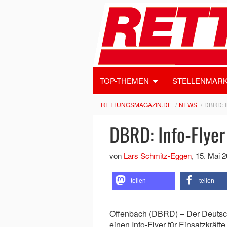
TOP-THEMEN
STELLENMAR
RETTUNGSMAGAZIN.DE
NEWS
DBRD: 
DBRD: Info-Flye
von
Lars Schmitz-Eggen
,
15. Mai 
teilen
teilen
Offenbach (DBRD) – Der Deutsc
einen Info-Flyer für Einsatzkrä