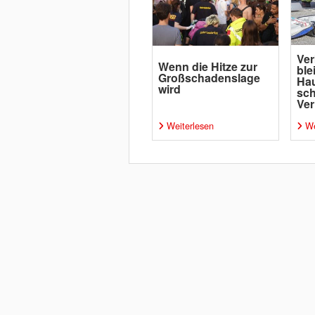
Ver
Wenn die Hitze zur
ble
Großschadenslage
Ha
wird
sc
Ver
Weiterlesen
We