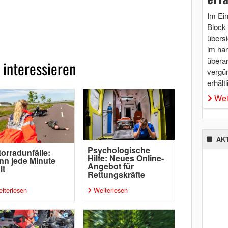
Im Ei
Block 
übersi
im ha
überar
 interessieren
vergü
erhältl
Wei
AK
Psychologische
orradunfälle:
Hilfe: Neues Online-
n jede Minute
Angebot für
lt
Rettungskräfte
iterlesen
Weiterlesen