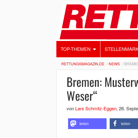
TOP-THEMEN
STELLENMAR
RETTUNGSMAGAZIN.DE
NEWS
BREMEN
Bremen: Musterw
Weser“
von
Lars Schmitz-Eggen
,
26. Sept
teilen
teilen