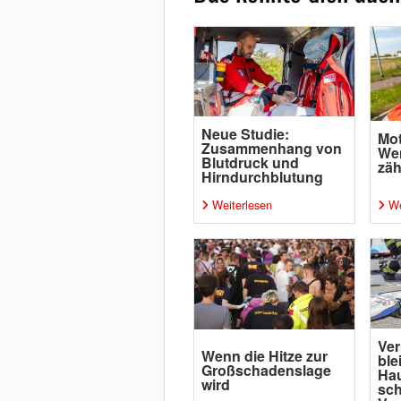
Neue Studie:
Mot
Zusammenhang von
Wen
Blutdruck und
zäh
Hirndurchblutung
Weiterlesen
We
Ver
Wenn die Hitze zur
ble
Großschadenslage
Ha
wird
sc