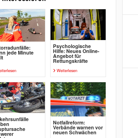
Psychologische
orradunfälle:
Hilfe: Neues Online-
n jede Minute
Angebot für
lt
Rettungskräfte
iterlesen
Weiterlesen
kehrsunfälle
Notfallreform:
iben
Verbände warnen vor
uptursache
neuen Schwächen
hwerer