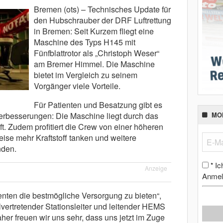
Bremen (ots) – Technisches Update für
den Hubschrauber der DRF Luftrettung
in Bremen: Seit Kurzem fliegt eine
Maschine des Typs H145 mit
Fünfblattrotor als „Christoph Weser“
am Bremer Himmel. Die Maschine
bietet im Vergleich zu seinem
Vorgänger viele Vorteile.
Für Patienten und Besatzung gibt es
erbesserungen: Die Maschine liegt durch das
MO
uft. Zudem profitiert die Crew von einer höheren
eise mehr Kraftstoff tanken und weitere
nden.
Ic
*
Anzeige
Anmel
ienten die bestmögliche Versorgung zu bieten“,
ellvertretender Stationsleiter und leitender HEMS
her freuen wir uns sehr, dass uns jetzt im Zuge