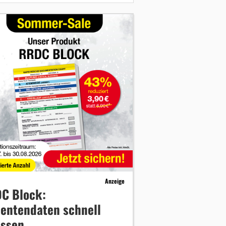
Anzeige
C Block:
ientendaten schnell
assen