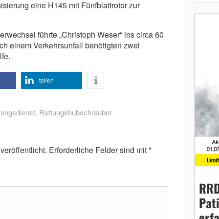
sierung eine H145 mit Fünfblattrotor zur
erwechsel führte „Christoph Weser“ ins circa 60
ach einem Verkehrsunfall benötigten zwei
fe.
teilen
tungsdienst
,
Rettungshubschrauber
eröffentlicht.
Erforderliche Felder sind mit
*
RRD
Pat
erf