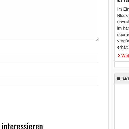
Im Ei
Block 
übersi
im ha
überar
vergü
erhältl
Wei
AK
 interessieren