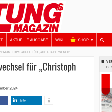
KT
AKTUELLE AUSGABE
WIKI
SHOP
: MUSTERWECHSEL FÜR „CHRISTOPH WESER“
echsel für „Christoph
VE
BE
ember 2024
teilen