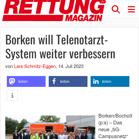
Borken will Telenotarzt-
System weiter verbessern
von
Lars Schmitz-Eggen
,
14. Juli 2023
teilen
teilen
teilen
Borken/Bocholt
(p:s) – Das
neue „5G-
Campusnetz“