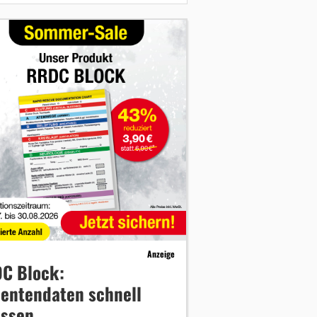
Anzeige
C Block:
ientendaten schnell
assen