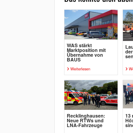
WAS stärkt
Lau
Marktposition mit
der
Übernahme von
se
BAUS
Weiterlesen
We
Recklinghausen:
13 
Neue RTWs und
Höx
LNA-Fahrzeuge
sin