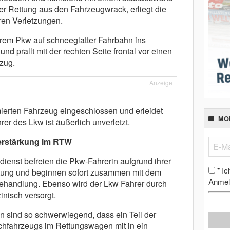
er Rettung aus den Fahrzeugwrack, erliegt die
hren Verletzungen.
ihrem Pkw auf schneeglatter Fahrbahn ins
nd prallt mit der rechten Seite frontal vor einen
zug.
Anzeige
mierten Fahrzeug eingeschlossen und erleidet
MO
er des Lkw ist äußerlich unverletzt.
erstärkung im RTW
ienst befreien die Pkw-Fahrerin aufgrund ihrer
Ic
*
ttung und beginnen sofort zusammen mit dem
Anmel
 Behandlung. Ebenso wird der Lkw Fahrer durch
nisch versorgt.
n sind so schwerwiegend, dass ein Teil der
chfahrzeugs im Rettungswagen mit in ein