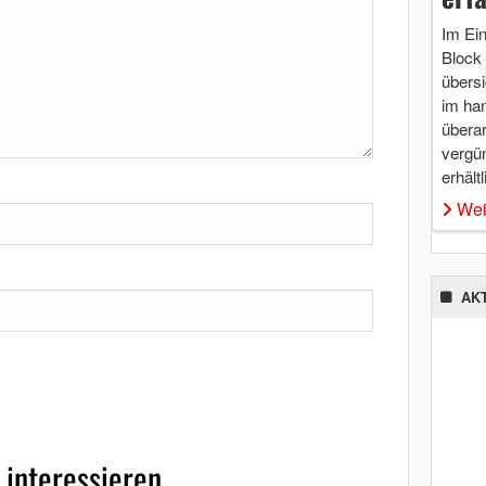
Im Ei
Block 
übersi
im ha
überar
vergü
erhältl
Wei
AK
 interessieren