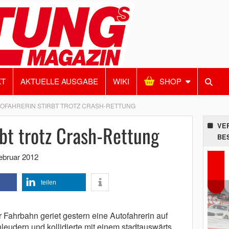
KT
AKTUELLE AUSGABE
WIKI
SHOP
OFAHRERIN STIRBT TROTZ CRASH-RETTUNG
rbt trotz Crash-Rettung
VE
BE
ebruar 2012
teilen
r Fahrbahn geriet gestern eine Autofahrerin auf
hleudern und kollidierte mit einem stadtauswärts