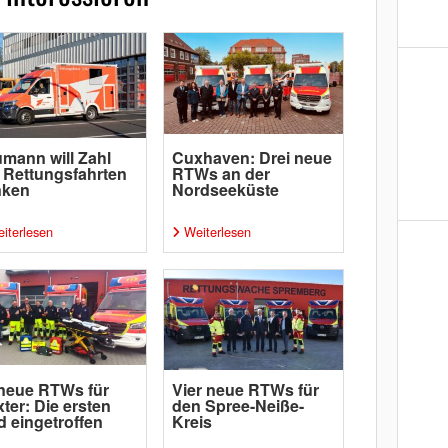
mann will Zahl
Cuxhaven: Drei neue
 Rettungsfahrten
RTWs an der
nken
Nordseeküste
iterlesen
Weiterlesen
neue RTWs für
Vier neue RTWs für
ter: Die ersten
den Spree-Neiße-
d eingetroffen
Kreis