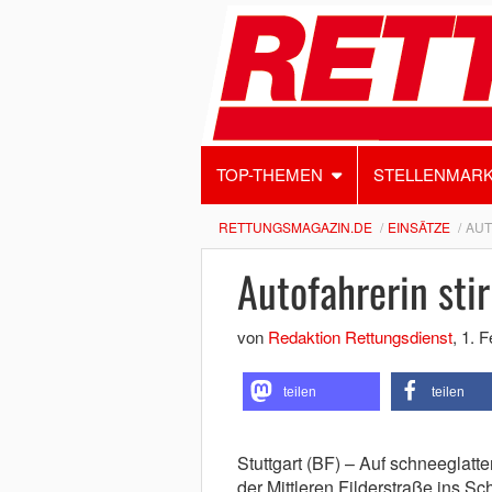
TOP-THEMEN
STELLENMAR
RETTUNGSMAGAZIN.DE
EINSÄTZE
AUT
Autofahrerin sti
von
Redaktion Rettungsdienst
,
1. F
teilen
teilen
Stuttgart (BF) – Auf schneeglatte
der Mittleren Filderstraße ins Sc