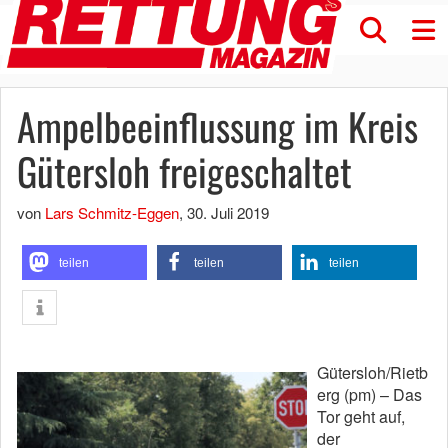
Ampelbeeinflussung im Kreis
Gütersloh freigeschaltet
von
Lars Schmitz-Eggen
,
30. Juli 2019
teilen
teilen
teilen
Gütersloh/Rietb
erg (pm) – Das
Tor geht auf,
der