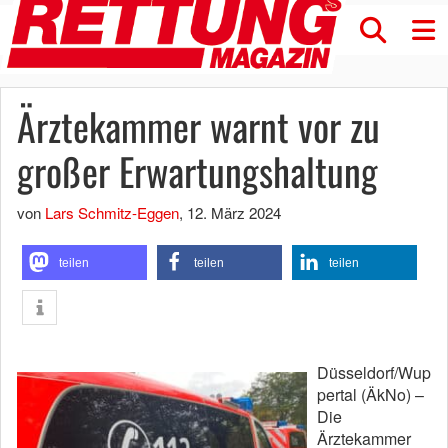
Ärztekammer warnt vor zu
großer Erwartungshaltung
von
Lars Schmitz-Eggen
,
12. März 2024
teilen
teilen
teilen
Düsseldorf/Wup
pertal (ÄkNo) –
Die
Ärztekammer