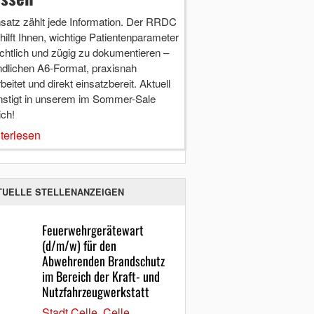
nsatz zählt jede Information. Der RRDC
hilft Ihnen, wichtige Patientenparameter
chtlich und zügig zu dokumentieren –
ndlichen A6-Format, praxisnah
beitet und direkt einsatzbereit. Aktuell
nstigt in unserem im Sommer-Sale
ich!
terlesen
TUELLE STELLENANZEIGEN
Feuerwehrgerätewart
(d/m/w) für den
Abwehrenden Brandschutz
im Bereich der Kraft- und
Nutzfahrzeugwerkstatt
Stadt Celle, Celle