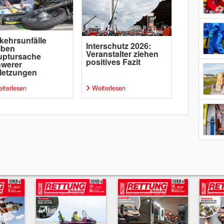
kehrsunfälle
Interschutz 2026:
iben
Veranstalter ziehen
uptursache
positives Fazit
hwerer
letzungen
iterlesen
Weiterlesen