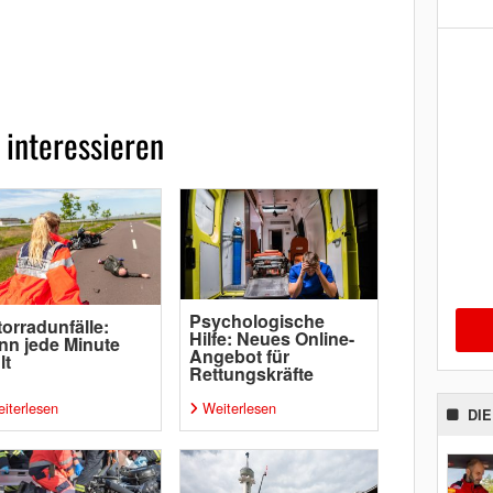
 interessieren
Psychologische
orradunfälle:
Hilfe: Neues Online-
n jede Minute
Angebot für
lt
Rettungskräfte
iterlesen
Weiterlesen
DI