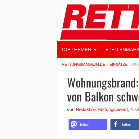
TOP-THEMEN
STELLENMAR
RETTUNGSMAGAZIN.DE
EINSÄTZE
WOH
Wohnungsbrand:
von Balkon schwe
von
Redaktion Rettungsdienst
,
4. O
teilen
teilen