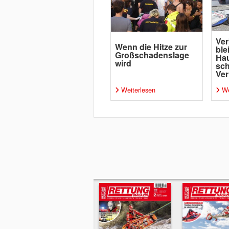
Ver
Wenn die Hitze zur
ble
Großschadenslage
Ha
wird
sc
Ver
Weiterlesen
We