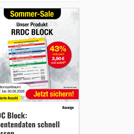
Anzeige
C Block:
ientendaten schnell
assen