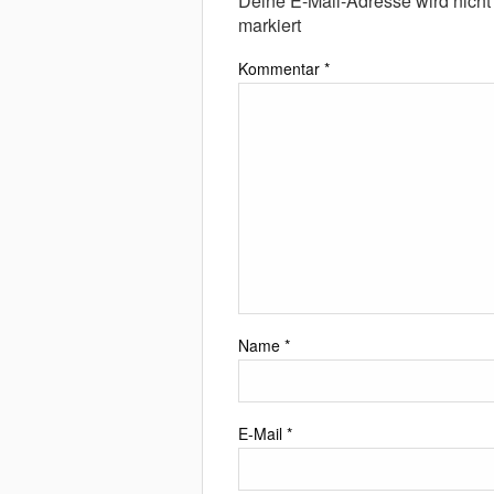
Deine E-Mail-Adresse wird nicht v
markiert
Kommentar
*
Name
*
E-Mail
*