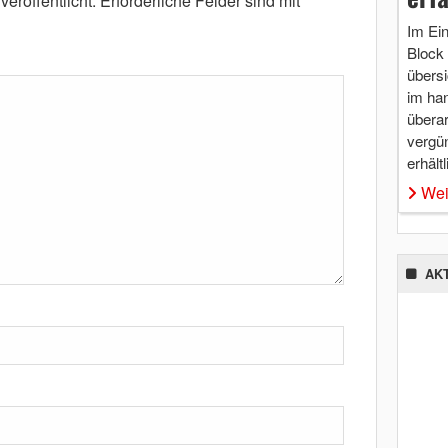
eröffentlicht.
Erforderliche Felder sind mit
*
Im Ei
Block 
übersi
im ha
überar
vergü
erhältl
Wei
AK