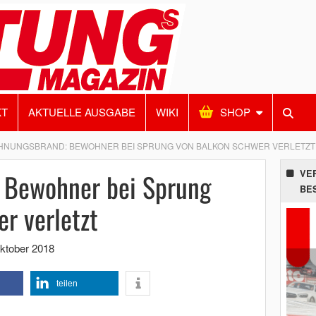
KT
AKTUELLE AUSGABE
WIKI
SHOP
NUNGSBRAND: BEWOHNER BEI SPRUNG VON BALKON SCHWER VERLETZT
 Bewohner bei Sprung
VE
BE
r verletzt
ktober 2018
teilen