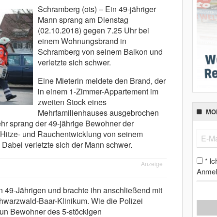
Schramberg (ots) – Ein 49-jähriger
Mann sprang am Dienstag
(02.10.2018) gegen 7.25 Uhr bei
einem Wohnungsbrand in
Schramberg von seinem Balkon und
verletzte sich schwer.
Eine Mieterin meldete den Brand, der
in einem 1-Zimmer-Appartement im
zweiten Stock eines
Mehrfamilienhauses ausgebrochen
MO
r sprang der 49-jährige Bewohner der
Hitze- und Rauchentwicklung von seinem
. Dabei verletzte sich der Mann schwer.
Ic
*
Anzeige
Anmel
n 49-Jährigen und brachte ihn anschließend mit
warzwald-Baar-Klinikum. Wie die Polizei
neun Bewohner des 5-stöckigen