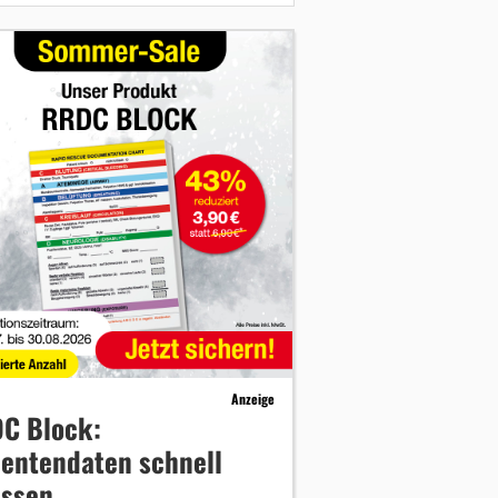
Anzeige
C Block:
ientendaten schnell
assen