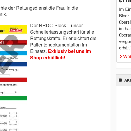
hte der Rettungsdienst die Frau in die
Im Ei
nik.
Block 
übersi
Der RRDC-Block – unser
im ha
Schnellerfassungschart für alle
überar
Rettungskräfte. Er erleichtert die
vergü
Patientendokumentation im
erhältl
Einsatz.
Exklusiv bei uns im
Wei
Shop erhältlich!
AK