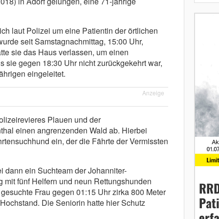
018) in Adorf gelungen, eine 71-jährige
h laut Polizei um eine Patientin der örtlichen
 wurde seit Samstagnachmittag, 15:00 Uhr,
atte sie das Haus verlassen, um einen
 sie gegen 18:30 Uhr nicht zurückgekehrt war,
hrigen eingeleitet.
Anzeige
lizeirevieres Plauen und der
nthal einen angrenzenden Wald ab. Hierbei
hrtensuchhund ein, der die Fährte der Vermissten
ei dann ein Suchteam der Johanniter-
g mit fünf Helfern und neun Rettungshunden
RRD
e gesuchte Frau gegen 01:15 Uhr zirka 800 Meter
Pat
m Hochstand. Die Seniorin hatte hier Schutz
erf