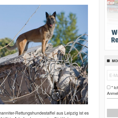
MO
Ic
*
Anmel
anniter-Rettungshundestaffel aus Leipzig ist es