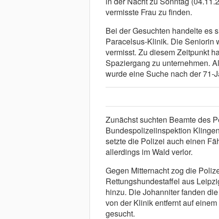
in der Nacht zu Sonntag (04.11.2
vermisste Frau zu finden.
Bei der Gesuchten handelte es sic
Paracelsus-Klinik. Die Seniorin
vermisst. Zu diesem Zeitpunkt h
Spaziergang zu unternehmen. Als
wurde eine Suche nach der 71-Jä
Zunächst suchten Beamte des Po
Bundespolizeiinspektion Klinge
setzte die Polizei auch einen Fä
allerdings im Wald verlor.
Gegen Mitternacht zog die Poliz
Rettungshundestaffel aus Leipzi
hinzu. Die Johanniter fanden di
von der Klinik entfernt auf eine
gesucht.