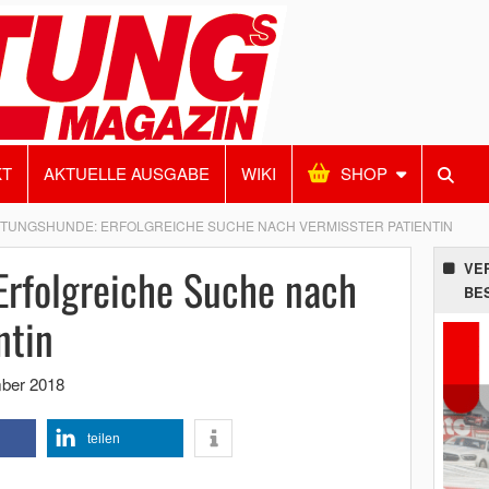
KT
AKTUELLE AUSGABE
WIKI
SHOP
TUNGSHUNDE: ERFOLGREICHE SUCHE NACH VERMISSTER PATIENTIN
Erfolgreiche Suche nach
VE
BE
ntin
ber 2018
teilen