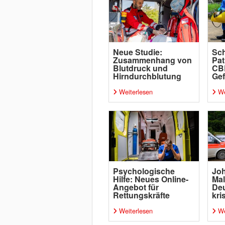
Neue Studie:
Sch
Zusammenhang von
Pat
Blutdruck und
CB
Hirndurchblutung
Gef
Weiterlesen
We
Psychologische
Joh
Hilfe: Neues Online-
Mal
Angebot für
De
Rettungskräfte
kri
Weiterlesen
We