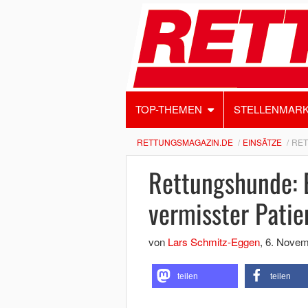
TOP-THEMEN
STELLENMAR
RETTUNGSMAGAZIN.DE
EINSÄTZE
RET
Rettungshunde: 
vermisster Patie
von
Lars Schmitz-Eggen
,
6. Novem
teilen
teilen