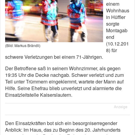
einem
Wohnhaus
in Hüffler
sorgte
Montagab
end
(10.12.201
(Bild: Markus Brändli)
8) für
schwere Verletzungen bei einem 71-Jährigen.
Der Betroffene saß in seinem Wohnzimmer, als gegen
19:35 Uhr die Decke nachgab. Schwer verletzt und zum
Teil unter Trümmern eingeklemmt, wartete der Mann auf
Hilfe. Seine Ehefrau blieb unverletzt und alarmierte die
Einsatzleitstelle Kaiserslautern.
Anzeige
Den Einsatzkräften bot sich ein besorgniserregender
Anblick: Im Haus, das zu Beginn des 20. Jahrhunderts