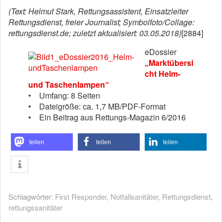
(Text: Helmut Stark, Rettungsassistent, Einsatzleiter
Rettungsdienst, freier Journalist; Symbolfoto/Collage:
rettungsdienst.de; zuletzt aktualisiert: 03.05.2018)
[2884]
eDossier
„Marktübersi
cht Helm-
und Taschenlampen“
• Umfang: 8 Seiten
• Dateigröße: ca. 1,7 MB/PDF-Format
• Ein Beitrag aus Rettungs-Magazin 6/2016
teilen
teilen
teilen
Schlagwörter:
First Responder
,
Notfallsanitäter
,
Rettungsdienst
,
rettungssanitäter