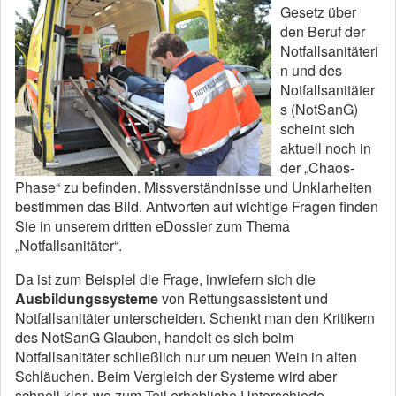
Gesetz über
den Beruf der
Notfallsanitäteri
n und des
Notfallsanitäter
s (NotSanG)
scheint sich
aktuell noch in
der „Chaos-
Phase“ zu befinden. Missverständnisse und Unklarheiten
bestimmen das Bild. Antworten auf wichtige Fragen finden
Sie in unserem dritten eDossier zum Thema
„Notfallsanitäter“.
Da ist zum Beispiel die Frage, inwiefern sich die
Ausbildungssysteme
von Rettungsassistent und
Notfallsanitäter unterscheiden. Schenkt man den Kritikern
des NotSanG Glauben, handelt es sich beim
Notfallsanitäter schließlich nur um neuen Wein in alten
Schläuchen. Beim Vergleich der Systeme wird aber
schnell klar, wo zum Teil erhebliche Unterschiede