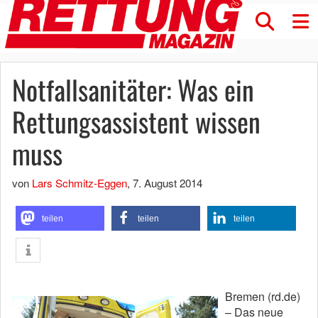
Notfallsanitäter: Was ein
Rettungsassistent wissen
muss
von
Lars Schmitz-Eggen
,
7. August 2014
teilen
teilen
teilen
Bremen (rd.de)
– Das neue