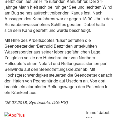
Beitz” den laut um Hilfe rufenden Kanufahrer. Der 34-
jährige Mann hielt sich bei ruhiger See und leichtem Wind
am Bug seines aufrecht treibenden Kanus fest. Nach
Aussagen des Kanufahrers war er gegen 18.30 Uhr in das
Schraubenwasser eines Schiffes geraten. Dabei hatte
sich sein Kanu gedreht und wurde beschädigt.
Mit Hilfe des Arbeitsbootes “Else” befreiten die
Seenotretter der “Berthold Beitz” den unterkühlten
Wassersportler aus seiner lebensgefährlichen Lage.
Zeitgleich setzte der Hubschrauber von Northern
Helicopters einen Notarzt und Rettungsassistenten per
Seilwinde auf den Seenotrettungskreuzer ab. Mit
Höchstgeschwindigkeit steuerten die Seenotretter danach
den Hafen von Peenemünde auf Usedom an. Von dort
brachte ein alarmierter Rettungswagen den Patienten in
ein Krankenhaus.
(26.07.2018; Symbolfoto: DGzRS)
Immer dabei: