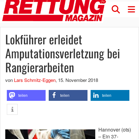
Lokführer erleidet
Amputationsverletzung bei
Rangierarbeiten
von
Lars Schmitz-Eggen
,
15. November 2018
teilen
teilen
teilen
Hannover (ots)
– Ein 37-