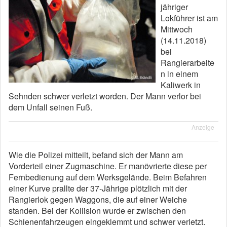
jähriger
Lokführer ist am
Mittwoch
(14.11.2018)
bei
Rangierarbeite
n in einem
Kaliwerk in
Sehnden schwer verletzt worden. Der Mann verlor bei
dem Unfall seinen Fuß.
Anzeige
Wie die Polizei mitteilt, befand sich der Mann am
Vorderteil einer Zugmaschine. Er manövrierte diese per
Fernbedienung auf dem Werksgelände. Beim Befahren
einer Kurve prallte der 37-Jährige plötzlich mit der
Rangierlok gegen Waggons, die auf einer Weiche
standen. Bei der Kollision wurde er zwischen den
Schienenfahrzeugen eingeklemmt und schwer verletzt.