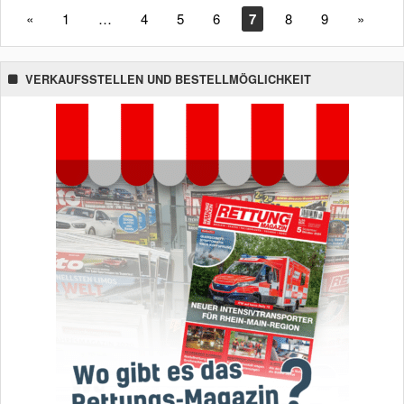
«
1
…
4
5
6
7
8
9
»
VERKAUFSSTELLEN UND BESTELLMÖGLICHKEIT