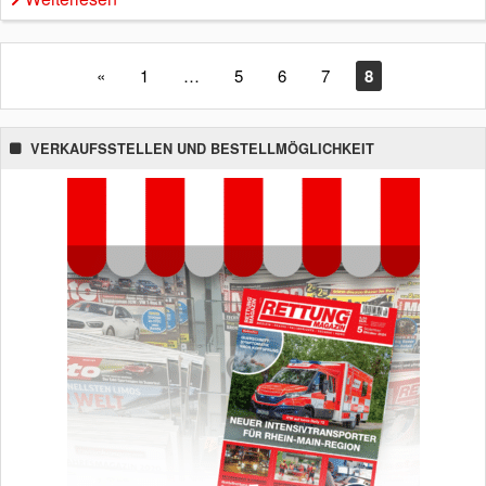
«
1
…
5
6
7
8
VERKAUFSSTELLEN UND BESTELLMÖGLICHKEIT