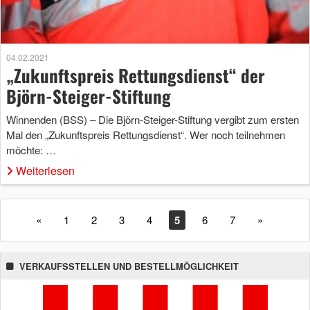
04.02.2021
„Zukunftspreis Rettungsdienst“ der
Björn-Steiger-Stiftung
Winnenden (BSS) – Die Björn-Steiger-Stiftung vergibt zum ersten
Mal den „Zukunftspreis Rettungsdienst“. Wer noch teilnehmen
möchte: …
Weiterlesen
«
1
2
3
4
5
6
7
»
VERKAUFSSTELLEN UND BESTELLMÖGLICHKEIT