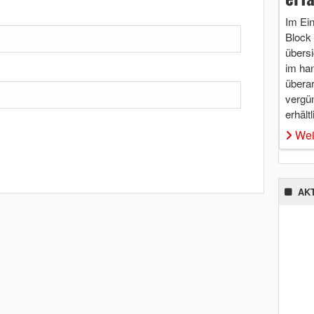
Im Ei
Block 
übersi
im ha
überar
vergü
erhältl
Wei
AK