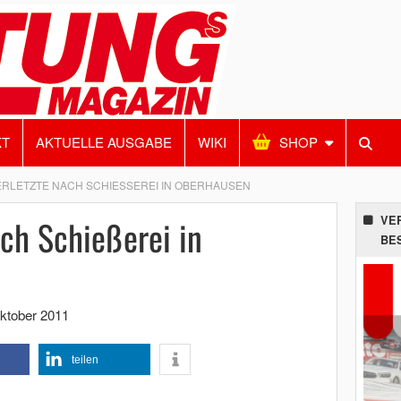
KT
AKTUELLE AUSGABE
WIKI
SHOP
ERLETZTE NACH SCHIESSEREI IN OBERHAUSEN
ach Schießerei in
VE
BE
ktober 2011
teilen