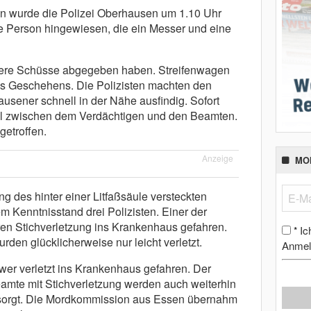
n wurde die Polizei Oberhausen um 1.10 Uhr
e Person hingewiesen, die ein Messer und eine
rere Schüsse abgegeben haben. Streifenwagen
des Geschehens. Die Polizisten machten den
usener schnell in der Nähe ausfindig. Sofort
 zwischen dem Verdächtigen und den Beamten.
getroffen.
Anzeige
MO
g des hinter einer Litfaßsäule versteckten
em Kenntnisstand drei Polizisten. Einer der
en Stichverletzung ins Krankenhaus gefahren.
Ic
*
rden glücklicherweise nur leicht verletzt.
Anmel
er verletzt ins Krankenhaus gefahren. Der
eamte mit Stichverletzung werden auch weiterhin
rsorgt. Die Mordkommission aus Essen übernahm