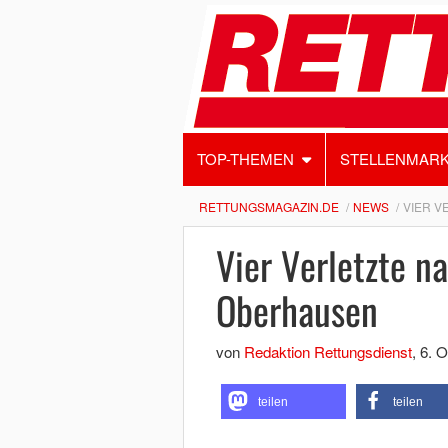
TOP-THEMEN
STELLENMAR
RETTUNGSMAGAZIN.DE
NEWS
VIER V
Vier Verletzte n
Oberhausen
von
Redaktion Rettungsdienst
,
6. O
teilen
teilen