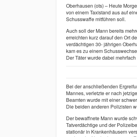
Oberhausen (ots) – Heute Morge
von einem Taxistand aus auf ein
Schusswaffe mitführen soll.
Auch soll der Mann bereits meh
erreichten kurz darauf den Ort 
verdächtigen 30- jährigen Oberha
kam es zu einem Schusswechsel
Der Täter wurde dabei mehrfach 
Bei der anschließenden Ergreifun
Mannes, verletzte er nach jetzig
Beamten wurde mit einer schwer
Die beiden anderen Polizisten wu
Der bewaffnete Mann wurde schw
Tatverdächtige und der Polizeib
stationär in Krankenhäusern ve