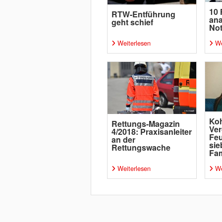
10 
RTW-Entführung
ana
geht schief
Not
Weiterlesen
We
Ko
Rettungs-Magazin
Ver
4/2018: Praxisanleiter
Feu
an der
sie
Rettungswache
Fam
Weiterlesen
We