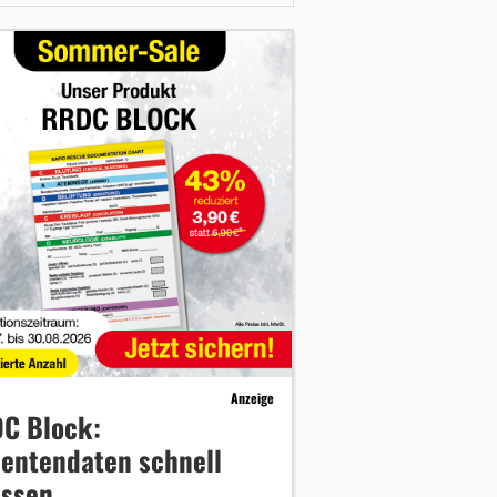
Anzeige
C Block:
ientendaten schnell
assen