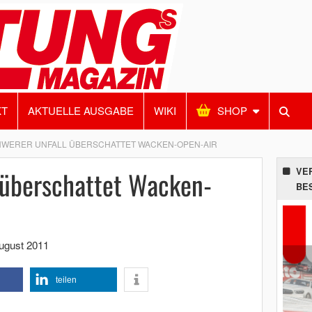
KT
AKTUELLE AUSGABE
WIKI
SHOP
WERER UNFALL ÜBERSCHATTET WACKEN-OPEN-AIR
 überschattet Wacken-
VE
BE
ugust 2011
teilen