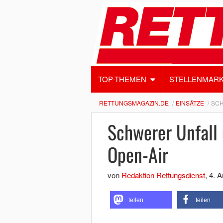
TOP-THEMEN
STELLENMAR
RETTUNGSMAGAZIN.DE
EINSÄTZE
SCH
Schwerer Unfall
Open-Air
von
Redaktion Rettungsdienst
,
4. A
teilen
teilen