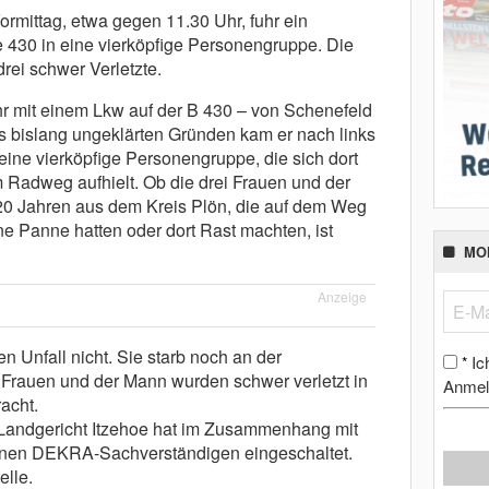
ormittag, etwa gegen 11.30 Uhr, fuhr ein
 430 in eine vierköpfige Personengruppe. Die
rei schwer Verletzte.
hr mit einem Lkw auf der B 430 – von Schenefeld
 bislang ungeklärten Gründen kam er nach links
eine vierköpfige Personengruppe, die sich dort
 Radweg aufhielt. Ob die drei Frauen und der
20 Jahren aus dem Kreis Plön, die auf dem Weg
 Panne hatten oder dort Rast machten, ist
MO
Anzeige
n Unfall nicht. Sie starb noch an der
Ic
*
n Frauen und der Mann wurden schwer verletzt in
Anmel
acht.
 Landgericht Itzehoe hat im Zusammenhang mit
einen DEKRA-Sachverständigen eingeschaltet.
elle.