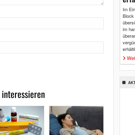
Im Ei
Block 
übersi
im ha
überar
vergü
erhältl
Wei
AK
 interessieren