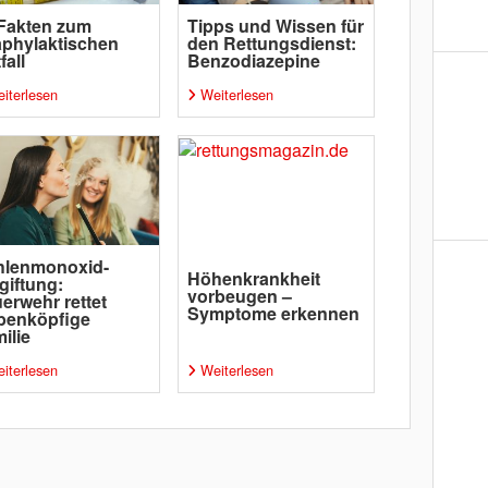
Fakten zum
Tipps und Wissen für
phylaktischen
den Rettungsdienst:
fall
Benzodiazepine
iterlesen
Weiterlesen
hlenmonoxid-
Höhenkrankheit
giftung:
vorbeugen –
erwehr rettet
Symptome erkennen
benköpfige
ilie
iterlesen
Weiterlesen