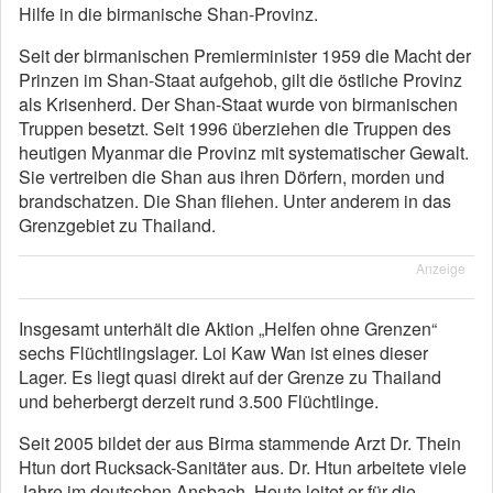
Hilfe in die birmanische Shan-Provinz.
Seit der birmanischen Premierminister 1959 die Macht der
Prinzen im Shan-Staat aufgehob, gilt die östliche Provinz
als Krisenherd. Der Shan-Staat wurde von birmanischen
Truppen besetzt. Seit 1996 überziehen die Truppen des
heutigen Myanmar die Provinz mit systematischer Gewalt.
Sie vertreiben die Shan aus ihren Dörfern, morden und
brandschatzen. Die Shan fliehen. Unter anderem in das
Grenzgebiet zu Thailand.
Anzeige
Insgesamt unterhält die Aktion „Helfen ohne Grenzen“
sechs Flüchtlingslager. Loi Kaw Wan ist eines dieser
Lager. Es liegt quasi direkt auf der Grenze zu Thailand
und beherbergt derzeit rund 3.500 Flüchtlinge.
Seit 2005 bildet der aus Birma stammende Arzt Dr. Thein
Htun dort Rucksack-Sanitäter aus. Dr. Htun arbeitete viele
Jahre im deutschen Ansbach. Heute leitet er für die