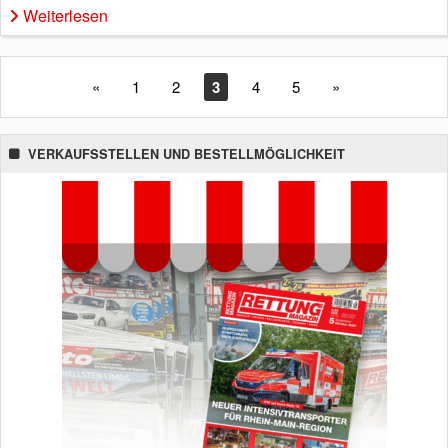
Weiterlesen
«
1
2
3
4
5
»
VERKAUFSSTELLEN UND BESTELLMÖGLICHKEIT